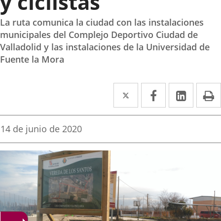
y ciclistas
La ruta comunica la ciudad con las instalaciones
municipales del Complejo Deportivo Ciudad de
Valladolid y las instalaciones de la Universidad de
Fuente la Mora
Twitter
Enlace
Facebook
Enlace
Linked
Enlace
P
a
a
a
una
una
una
Fecha
14 de junio de 2020
de
aplicación
aplicación
aplica
la
noticia
externa.
externa.
extern