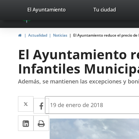
Portal
Jump to content
valladolid.es
El Ayuntamiento
Tu ciudad
avaTop
Web
del
Home
Actualidad
Noticias
El Ayuntamiento reduce el precio de 
Ayuntamiento
El Ayuntamiento re
de
Infantiles Municip
Valladolid
Además, se mantienen las excepciones y bonif
Twitter
Enlace
Facebook
Enlace
Fecha
19 de enero de 2018
de
a
a
la
Linkedin
Enlace
Print
una
noticia
una
a
aplicación
aplicación