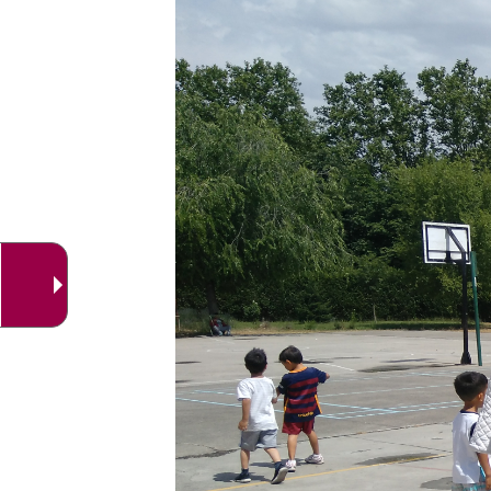
una
externa.
externa.
aplicación
externa.