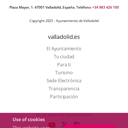
Plaza Mayor, 1. 47001 Valladolid, España. Teléfono:
+34 983 426 100
Copyright 2025 - Ayuntamiento de Valladolid
valladolid.es
El Ayuntamiento
Tu ciudad
Para ti
This
Turismo
link
Link
Sede Electrónica
will
to
Transparencia
open
external
Participación
in
application.
a
Otras webs del ayuntamiento
Use of cookies
pop-
aderSocial
LINK
LINK
LINK