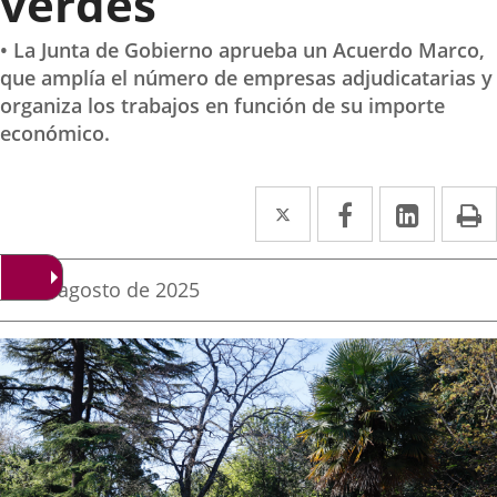
verdes
• La Junta de Gobierno aprueba un Acuerdo Marco,
que amplía el número de empresas adjudicatarias y
organiza los trabajos en función de su importe
económico.
Twitter
Enlace
Facebook
Enlace
Linked
Enlace
P
a
a
a
una
una
una
Fecha
25 de agosto de 2025
de
aplicación
aplicación
aplica
la
noticia
externa.
externa.
extern