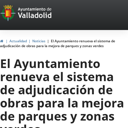
Portal
Jump to content
Web
del
Ayuntamiento
Home
Actualidad
Noticias
El Ayuntamiento renueva el sistema de
adjudicación de obras para la mejora de parques y zonas verdes
de
El Ayuntamiento
Valladolid
renueva el sistema
de adjudicación de
obras para la mejora
de parques y zonas