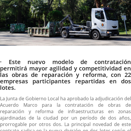
Descripción
· Este nuevo modelo de contratación
permitirá mayor agilidad y competitividad en
las obras de reparación y reforma, con 22
empresas participantes repartidas en dos
lotes.
La Junta de Gobierno Local ha aprobado la adjudicación del
Acuerdo Marco para la contratación de obras de
reparación y reforma de infraestructuras en zonas
ajardinadas de la ciudad por un período de dos años,
prorrogable por otros dos. La principal novedad de este
contrato radica en la nueva división en dos lotes según el