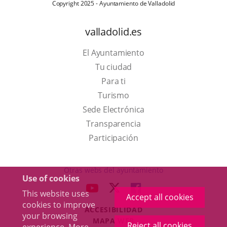
Copyright 2025 - Ayuntamiento de Valladolid
valladolid.es
El Ayuntamiento
Tu ciudad
Para ti
This
Turismo
link
Link
Sede Electrónica
will
to
Transparencia
open
external
Participación
in
application.
a
Otras webs del ayuntamiento
Use of cookies
pop-
aderSocial
LINK
LINK
LINK
This website uses
up
Accept all cookies
TO
TO
TO
cookies to improve
window.
ACCESIBILIDAD
EXTERNAL
EXTERNAL
EXTERNAL
your browsing
MAPA WEB
APPLICATION.
APPLICATION.
APPLICATION.
Reject all cookies