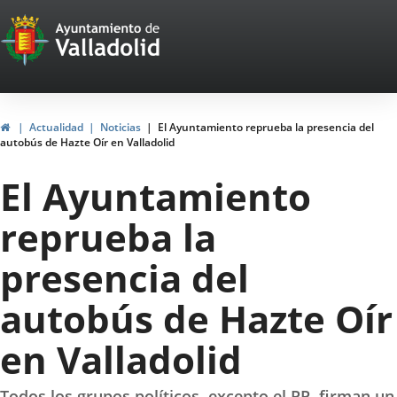
Portal
Jump to content
Web
del
Ayuntamiento
Home
Actualidad
Noticias
El Ayuntamiento reprueba la presencia del
autobús de Hazte Oír en Valladolid
de
El Ayuntamiento
Valladolid
reprueba la
presencia del
autobús de Hazte Oír
en Valladolid
Todos los grupos políticos, excepto el PP, firman un