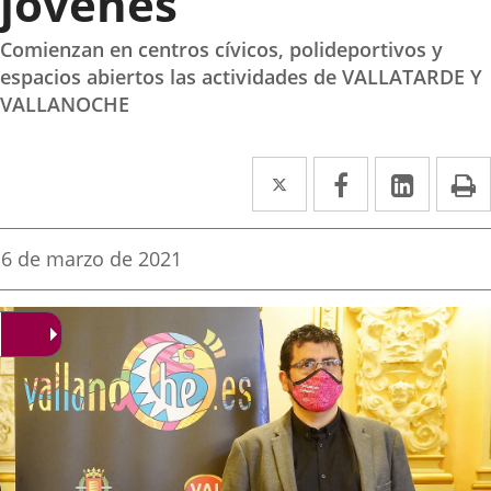
jóvenes
Comienzan en centros cívicos, polideportivos y
espacios abiertos las actividades de VALLATARDE Y
VALLANOCHE
Twitter
Enlace
Facebook
Enlace
Linked
Enlace
P
a
a
a
una
una
una
Fecha
6 de marzo de 2021
de
aplicación
aplicación
aplica
la
noticia
externa.
externa.
extern