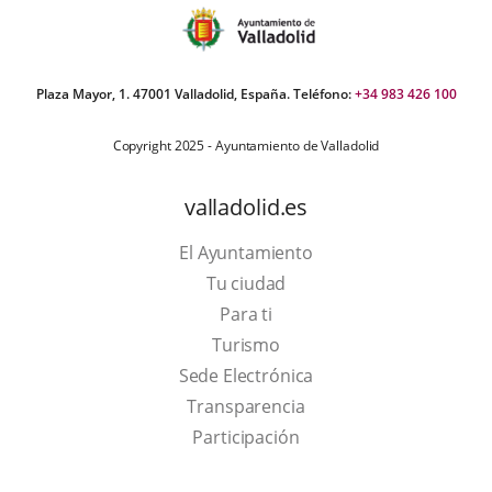
Plaza Mayor, 1. 47001 Valladolid, España. Teléfono:
+34 983 426 100
Copyright 2025 - Ayuntamiento de Valladolid
valladolid.es
El Ayuntamiento
Tu ciudad
Para ti
This
Turismo
link
Link
Sede Electrónica
will
to
Transparencia
open
external
Participación
in
application.