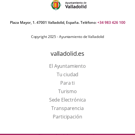
Plaza Mayor, 1. 47001 Valladolid, España. Teléfono:
+34 983 426 100
Copyright 2025 - Ayuntamiento de Valladolid
valladolid.es
El Ayuntamiento
Tu ciudad
Para ti
This
Turismo
link
Link
Sede Electrónica
will
to
Transparencia
open
external
Participación
in
application.
a