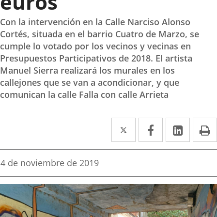
euros
Con la intervención en la Calle Narciso Alonso
Cortés, situada en el barrio Cuatro de Marzo, se
cumple lo votado por los vecinos y vecinas en
Presupuestos Participativos de 2018. El artista
Manuel Sierra realizará los murales en los
callejones que se van a acondicionar, y que
comunican la calle Falla con calle Arrieta
Twitter
Enlace
Facebook
Enlace
Linked
Enlace
P
a
a
a
una
una
una
Fecha
4 de noviembre de 2019
de
aplicación
aplicación
aplica
la
noticia
externa.
externa.
extern