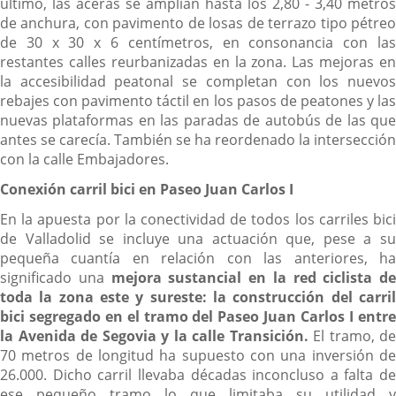
último, las aceras se amplían hasta los 2,80 - 3,40 metros
de anchura, con pavimento de losas de terrazo tipo pétreo
de 30 x 30 x 6 centímetros, en consonancia con las
restantes calles reurbanizadas en la zona. Las mejoras en
la accesibilidad peatonal se completan con los nuevos
rebajes con pavimento táctil en los pasos de peatones y las
nuevas plataformas en las paradas de autobús de las que
antes se carecía. También se ha reordenado la intersección
con la calle Embajadores.
Conexión carril bici en Paseo Juan Carlos I
En la apuesta por la conectividad de todos los carriles bici
de Valladolid se incluye una actuación que, pese a su
pequeña cuantía en relación con las anteriores, ha
significado una
mejora sustancial en la red ciclista de
toda la zona este y sureste:
la construcción del carri
bici segregado en el tramo del Paseo Juan Carlos I entre
la Avenida de Segovia y la calle Transición.
El tramo, de
70 metros de longitud ha supuesto con una inversión de
26.000. Dicho carril llevaba décadas inconcluso a falta de
ese pequeño tramo lo que limitaba su utilidad y