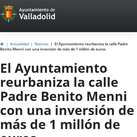
Portal
Jump to content
Web
del
Ayuntamiento
Home
Actualidad
Noticias
El Ayuntamiento reurbaniza la calle Padre
Benito Menni con una inversión de más de 1 millón de euros
de
El Ayuntamiento
Valladolid
reurbaniza la calle
Padre Benito Menni
con una inversión de
más de 1 millón de