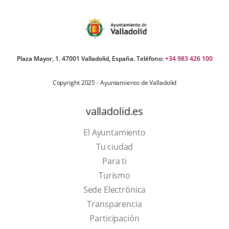
iders:
Plaza Mayor, 1. 47001 Valladolid, España. Teléfono:
+34 983 426 100
Copyright 2025 - Ayuntamiento de Valladolid
valladolid.es
El Ayuntamiento
Tu ciudad
Para ti
This
Turismo
link
Link
Sede Electrónica
will
to
Transparencia
open
external
Participación