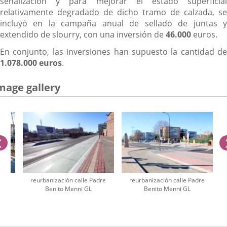
señalización y para mejorar el estado superficial
relativamente degradado de dicho tramo de calzada, se
incluyó en la campaña anual de sellado de juntas y
extendido de slourry, con una inversión de
46.000
euros.
En conjunto, las inversiones han supuesto la cantidad de
1.078.000 euros
.
mage gallery
previus
dre
reurbanización calle Padre
reurbanización calle Padre
Benito Menni GL
Benito Menni GL
umber