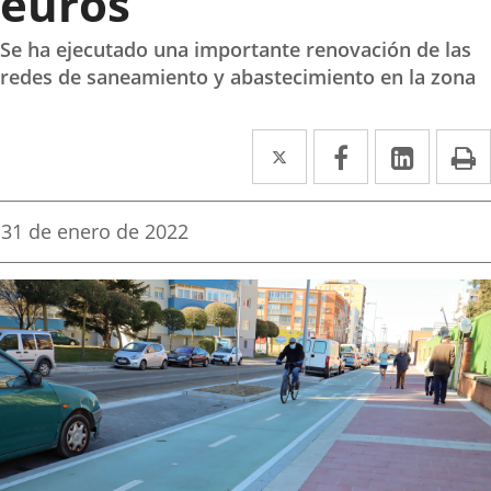
euros
Se ha ejecutado una importante renovación de las
redes de saneamiento y abastecimiento en la zona
Twitter
Enlace
Facebook
Enlace
Linked
Enlace
P
a
a
a
una
una
una
Fecha
31 de enero de 2022
de
aplicación
aplicación
aplica
la
noticia
externa.
externa.
extern