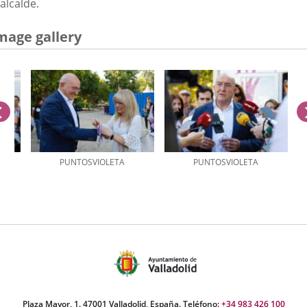
alcalde.
mage gallery
previus
PUNTOSVIOLETA
PUNTOSVIOLETA
umber
iders:
Plaza Mayor, 1. 47001 Valladolid, España. Teléfono:
+34 983 426 100