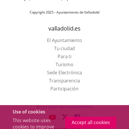
Copyright 2025 - Ayuntamiento de Valladolid
valladolid.es
El Ayuntamiento
Tu ciudad
Para ti
This
Turismo
link
Link
Sede Electrónica
will
to
Transparencia
open
external
Participación
in
application.
a
Otras webs del ayuntamiento
Use of cookies
pop-
aderSocial
LINK
LINK
LINK
This website uses
up
Accept all cookies
TO
TO
TO
cookies to improve
window.