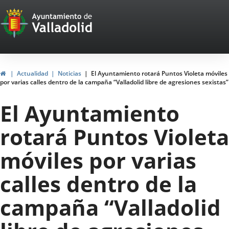
Portal
Jump to content
Web
del
Ayuntamiento
Home
Actualidad
Noticias
El Ayuntamiento rotará Puntos Violeta móviles
por varias calles dentro de la campaña “Valladolid libre de agresiones sexistas”
de
El Ayuntamiento
Valladolid
rotará Puntos Violeta
móviles por varias
calles dentro de la
campaña “Valladolid