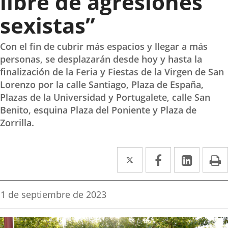
libre de agresiones
sexistas”
Con el fin de cubrir más espacios y llegar a más
personas, se desplazarán desde hoy y hasta la
finalización de la Feria y Fiestas de la Virgen de San
Lorenzo por la calle Santiago, Plaza de España,
Plazas de la Universidad y Portugalete, calle San
Benito, esquina Plaza del Poniente y Plaza de
Zorrilla.
Twitter
Enlace
Facebook
Enlace
Linked
Enlace
P
a
a
a
una
una
una
Fecha
1 de septiembre de 2023
de
aplicación
aplicación
aplica
la
noticia
externa.
externa.
extern