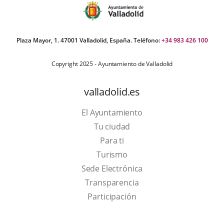
Plaza Mayor, 1. 47001 Valladolid, España. Teléfono:
+34 983 426 100
Copyright 2025 - Ayuntamiento de Valladolid
valladolid.es
El Ayuntamiento
Tu ciudad
Para ti
This
Turismo
link
Link
Sede Electrónica
will
to
Transparencia
open
external
Participación
in
application.
a