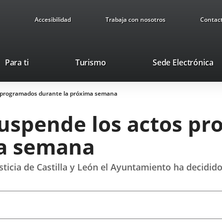
Accesibilidad
Trabaja con nosotros
Contac
This
Li
Para ti
Turismo
Sede Electrónica
link
to
will
ex
s programados durante la próxima semana
open
ap
in
uspende los actos p
a
pop-
ma semana
up
window.
sticia de Castilla y León el Ayuntamiento ha decidid