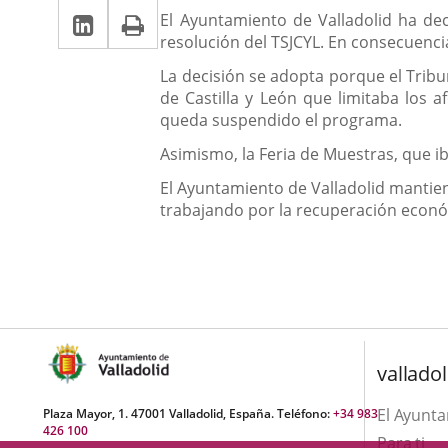
la
Linkedin
Enlace
Print
una
Descripción
noticia
El Ayuntamiento de Valladolid ha de
una
resolución del TSJCYL. En consecuenci
a
aplicación
aplicación
La decisión se adopta porque el Tribun
una
externa.
externa.
de Castilla y León que limitaba los 
aplicación
queda suspendido el programa.
externa.
Asimismo, la Feria de Muestras, que i
El Ayuntamiento de Valladolid mantiene
trabajando por la recuperación económ
valladol
El Ayunt
Plaza Mayor, 1. 47001 Valladolid, España. Teléfono:
+34 983
426 100
Para ti