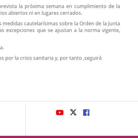
 prevista la próxima semana en cumplimiento de la
os abiertos ni en lugares cerrados.
as medidas cautelarísimas sobre la Orden de la Junta
nas excepciones que se ajustan a la norma vigente,
a.
por la crisis sanitaria y, por tanto ,seguirá
avaHeaderSocial
LINK
LINK
LINK
TO
TO
TO
EXTERNAL
EXTERNAL
EXTERNAL
APPLICATION.
APPLICATION.
APPLICATION.