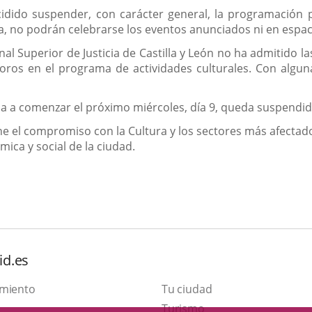
cidido suspender, con carácter general, la programación
a, no podrán celebrarse los eventos anunciados ni en espaci
al Superior de Justicia de Castilla y León no ha admitido l
aforos en el programa de actividades culturales. Con algu
ba a comenzar el próximo miércoles, día 9, queda suspendid
 el compromiso con la Cultura y los sectores más afectados 
ica y social de la ciudad.
id.es
amiento
Tu ciudad
This
Turismo