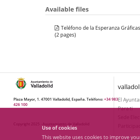
Number
Available files
of
sliders:
2
Teléfono de la Esperanza Gráficas
(2 pages)
valladol
El Ayunt
Plaza Mayor, 1. 47001 Valladolid, España. Teléfono:
+34 983
426 100
Para ti
Sede Elec
Copyright 2025 - Ayuntamiento de Valladolid
Participa
Use of cookies
This website uses cookies to improve yo