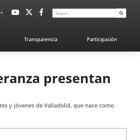
avaHeaderSocial
Link
Link
Link
Search
to
Search
to
to
to
external
external
external
application.
application.
application.
nk
Transparencia
Participación
ternal
plication.
peranza presentan
ntes y jóvenes de Valladolid, que nace como