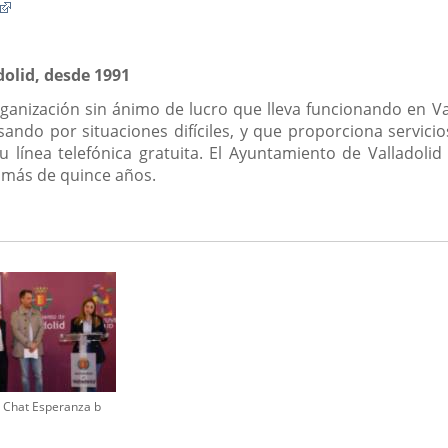
Enlace
a
lace
una
aplicación
dolid, desde 1991
a
externa.
icación
rganización sin ánimo de lucro que lleva funcionando en V
erna.
ando por situaciones difíciles, y que proporciona servic
su línea telefónica gratuita. El Ayuntamiento de Valladoli
 más de quince años.
 Chat Esperanza b