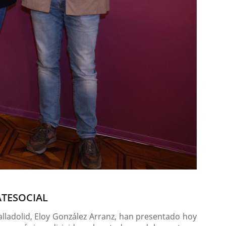
TATESOCIAL
alladolid, Eloy González Arranz, han presentado hoy