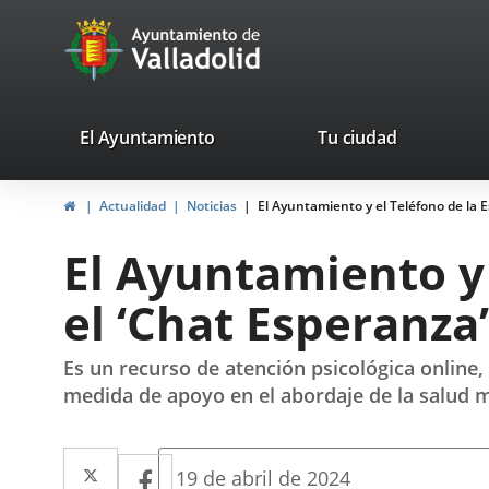
Portal
Jump to content
avaTop
Web
del
Ayuntamiento
valladolid.es
El Ayuntamiento
Tu ciudad
de
Home
Actualidad
Noticias
El Ayuntamiento y el Teléfono de la 
Valladolid
El Ayuntamiento y
el ‘Chat Esperanza
Es un recurso de atención psicológica online,
medida de apoyo en el abordaje de la salud m
Twitter
Enlace
Facebook
Enlace
Fecha
19 de abril de 2024