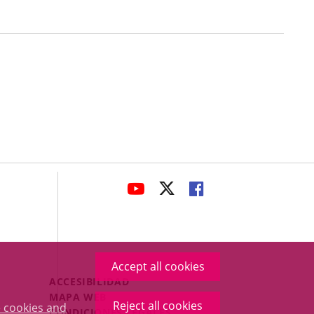
avaHeaderSocial
LINK
LINK
LINK
TO
TO
TO
EXTERNAL
EXTERNAL
EXTERNAL
APPLICATION.
APPLICATION.
APPLICATION.
Accept all cookies
Menú
ACCESIBILIDAD
Legal
MAPA WEB
Reject all cookies
 cookies and
Footer
CONDICIONES LEGALES