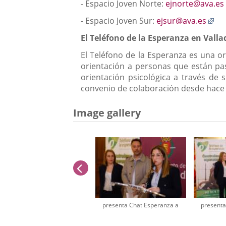
- Espacio Joven Norte:
ejnorte@ava.es
En
- Espacio Joven Sur:
ejsur@ava.es
a
El Teléfono de la Esperanza en Valla
un
apl
El Teléfono de la Esperanza es una o
ext
orientación a personas que están pas
orientación psicológica a través de 
convenio de colaboración desde hace
Image gallery
previus
presenta Chat Esperanza a
presenta