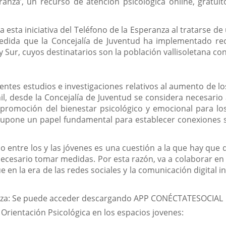
eranza’, un recurso de atención psicológica online, gratu
 esta iniciativa del Teléfono de la Esperanza al tratarse d
edida que la Concejalía de Juventud ha implementado reci
y Sur, cuyos destinatarios son la población vallisoletana c
entes estudios e investigaciones relativos al aumento de l
nil, desde la Concejalía de Juventud se considera necesar
promoción del bienestar psicológico y emocional para los j
supone un papel fundamental para establecer conexiones si
o entre los y las jóvenes es una cuestión a la que hay que 
ecesario tomar medidas. Por esta razón, va a colaborar en l
en la era de las redes sociales y la comunicación digital in
anza: Se puede acceder descargando APP CONÉCTATESOCIAL
de Orientación Psicológica en los espacios jovenes: