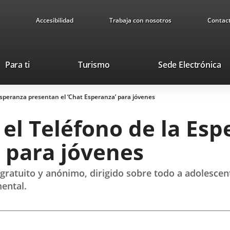
Accesibilidad
Trabaja con nosotros
Contac
This
Li
Para ti
Turismo
Sede Electrónica
link
to
will
ex
Esperanza presentan el ‘Chat Esperanza’ para jóvenes
open
ap
in
 el Teléfono de la Es
a
pop-
’ para jóvenes
up
window.
 gratuito y anónimo, dirigido sobre todo a adolesce
ental.