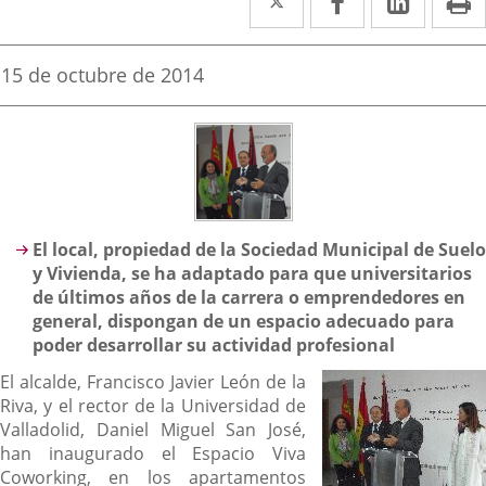
a
a
a
una
una
una
Fecha
15 de octubre de 2014
de
aplicación
aplicación
aplica
la
noticia
externa.
externa.
extern
Descripción
El local, propiedad de la Sociedad Municipal de Suelo
y Vivienda, se ha adaptado para que universitarios
de últimos años de la carrera o emprendedores en
general, dispongan de un espacio adecuado para
poder desarrollar su actividad profesional
El alcalde, Francisco Javier León de la
Riva, y el rector de la Universidad de
Valladolid, Daniel Miguel San José,
han inaugurado el Espacio Viva
Coworking, en los apartamentos