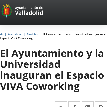
Portal
Jump to content
Web
del
Ayuntamiento
Home
Actualidad
Noticias
El Ayuntamiento y la Universidad inauguran el
Espacio VIVA Coworking
de
El Ayuntamiento y la
Valladolid
Universidad
inauguran el Espacio
VIVA Coworking
Twitter
Enlace
Facebook
Enlace
Linked
Enlace
P