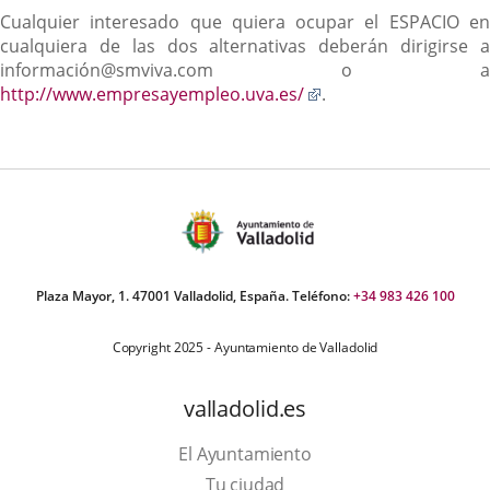
Cualquier interesado que quiera ocupar el ESPACIO en
cualquiera de las dos alternativas deberán dirigirse a
información@smviva.com o a
Enlace
http://www.empresayempleo.uva.es/
.
a
una
aplicación
externa.
Plaza Mayor, 1. 47001 Valladolid, España. Teléfono:
+34 983 426 100
Copyright 2025 - Ayuntamiento de Valladolid
valladolid.es
El Ayuntamiento
Tu ciudad