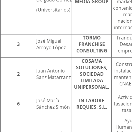
MEDIA GROUP
market
conteni
(Universitarios)
mar
nacion
interna
TORMO
Franqu
José Miguel
3
FRANCHISE
Desar
Arroyo López
CONSULTING
empre
COSAMA
Constr
SOLUCIONES,
Juan Antonio
instalac
2
SOCIEDAD
Sanz Matarranz
manten
LIMITADA
CNAE
UNIPERSONAL,
Activi
José María
IN LABORE
6
tasación
Sánchez Simón
REQUIES, S.L.
tasa
Ay
Humani