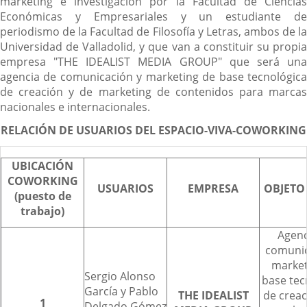
marketing e investigación por la Facultad de Ciencias
Económicas y Empresariales y un estudiante de
periodismo de la Facultad de Filosofía y Letras, ambos de la
Universidad de Valladolid, y que van a constituir su propia
empresa "THE IDEALIST MEDIA GROUP" que será una
agencia de comunicación y marketing de base tecnológica
de creación y de marketing de contenidos para marcas
nacionales e internacionales.
RELACIÓN DE USUARIOS DEL ESPACIO-VIVA-COWORKING
UBICACIÓN
COWORKING
USUARIOS
EMPRESA
OBJETO
(puesto de
trabajo)
Agenc
comunic
market
Sergio Alonso
base tec
García y Pablo
THE IDEALIST
de creac
1
Delgado Gómez