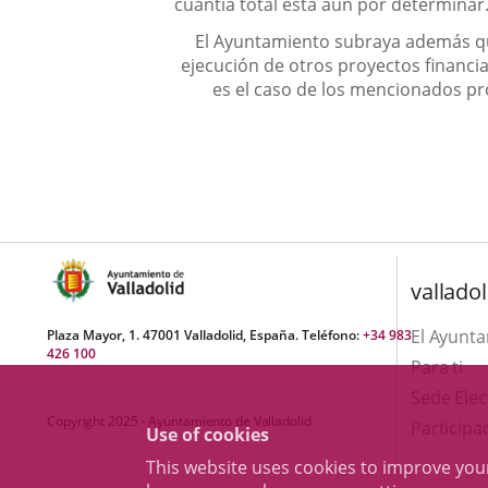
cuantía total está aún por determinar
El Ayuntamiento subraya además qu
ejecución de otros proyectos financ
es el caso de los mencionados pr
valladol
El Ayunt
Plaza Mayor, 1. 47001 Valladolid, España. Teléfono:
+34 983
426 100
Para ti
Sede Elec
Copyright 2025 - Ayuntamiento de Valladolid
Participa
Use of cookies
This website uses cookies to improve yo