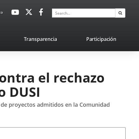
avaHeaderSocial
Link
Link
Link
Search
to
Search
to
to
to
external
external
external
application.
application.
application.
nk
Transparencia
Participación
ternal
plication.
ontra el rechazo
to DUSI
z de proyectos admitidos en la Comunidad