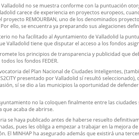
 Valladolid no se muestra conforme con la puntuación otorg
ladolid carece de experiencia en proyectos europeos, cuand
os el proyecto REMOURBAN, uno de los denominados proyecto
 Por ello, se encuentra ya preparando sus alegaciones defi
sterio no ha facilitado al Ayuntamiento de Valladolid la pun
s que Valladolid tiene que disputar el acceso a los fondos 
promete los principios de transparencia y publicidad que de
e todos los fondos FEDER.
onvocatoria del Plan Nacional de Ciudades Inteligentes, (ta
 S2CITY presentado por Valladolid sí resultó seleccionado), 
asión, sí se dio a las municipios la oportunidad de defende
Ayuntamiento no la coloquen finalmente entre las ciudades s
a que acaba de abrirse.
ria se haya publicado antes de haberse resuelto definitiv
onadas, pues les obliga a empezar a trabajar en la mejora d
ción. El MINHAP ha asegurado además que existirá una terce