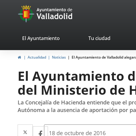
Portal
Jump to content
avaTop
Web
del
Ayuntamiento
valladolid.es
El Ayuntamiento
Tu ciudad
de
Home
Actualidad
Noticias
El Ayuntamiento de Valladolid alegar
Valladolid
El Ayuntamiento de
del Ministerio de 
La Concejalía de Hacienda entiende que el p
Autónoma a la ausencia de aportación por part
Twitter
Enlace
Facebook
Enlace
Fecha
18 de octubre de 2016