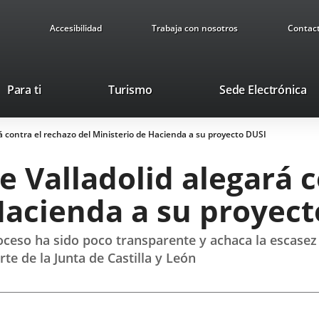
Accesibilidad
Trabaja con nosotros
Contac
This
Li
Para ti
Turismo
Sede Electrónica
link
to
will
ex
á contra el rechazo del Ministerio de Hacienda a su proyecto DUSI
open
ap
in
 Valladolid alegará c
a
pop-
Hacienda a su proyec
up
window.
roceso ha sido poco transparente y achaca la escase
e de la Junta de Castilla y León