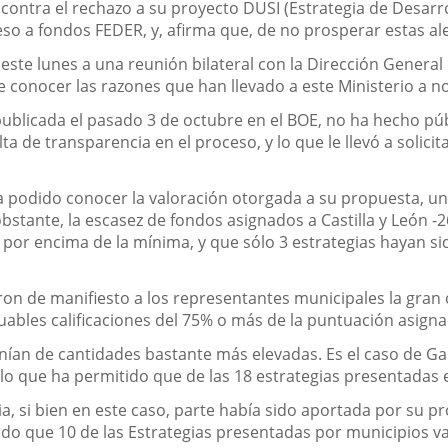
 contra el rechazo a su proyecto DUSI (Estrategia de Desarr
so a fondos FEDER, y, afirma que, de no prosperar estas al
ste lunes a una reunión bilateral con la Dirección Genera
e conocer las razones que han llevado a este Ministerio a n
publicada el pasado 3 de octubre en el BOE, no ha hecho pú
a de transparencia en el proceso, y lo que le llevó a solici
ha podido conocer la valoración otorgada a su propuesta, 
stante, la escasez de fondos asignados a Castilla y León -2
por encima de la mínima, y que sólo 3 estrategias hayan s
on de manifiesto a los representantes municipales la gran ca
ntuables calificaciones del 75% o más de la puntuación asig
 de cantidades bastante más elevadas. Es el caso de Galici
 lo que ha permitido que de las 18 estrategias presentada
a, si bien en este caso, parte había sido aportada por su
itido que 10 de las Estrategias presentadas por municipios 