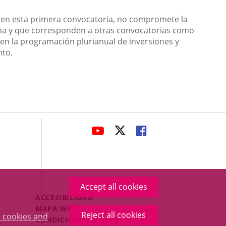
 en esta primera convocatoria, no compromete la
cha y que corresponden a otras convocatorias como
en la programación plurianual de inversiones y
nto.
avaHeaderSocial
LINK
LINK
LINK
TO
TO
TO
EXTERNAL
EXTERNAL
EXTERNAL
APPLICATION.
APPLICATION.
APPLICATION.
Accept all cookies
Menú
ACCESIBILIDAD
Legal
MAPA WEB
Reject all cookies
 cookies and
Footer
CONDICIONES LEGALES