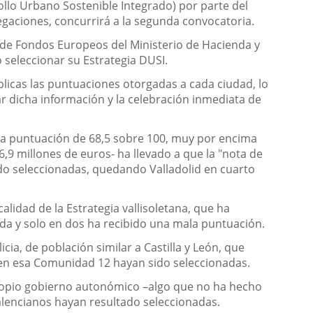
ollo Urbano Sostenible Integrado) por parte del
egaciones, concurrirá a la segunda convocatoria.
l de Fondos Europeos del Ministerio de Hacienda y
o seleccionar su Estrategia DUSI.
blicas las puntuaciones otorgadas a cada ciudad, lo
tar dicha información y la celebración inmediata de
una puntuación de 68,5 sobre 100, muy por encima
6,9 millones de euros- ha llevado a que la "nota de
ido seleccionadas, quedando Valladolid en cuarto
lidad de la Estrategia vallisoletana, que ha
nada y solo en dos ha recibido una mala puntuación.
a, de población similar a Castilla y León, que
s en esa Comunidad 12 hayan sido seleccionadas.
 propio gobierno autonómico –algo que no ha hecho
valencianos hayan resultado seleccionadas.