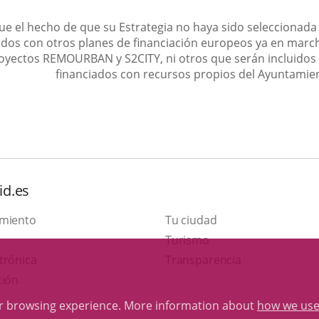
.
e el hecho de que su Estrategia no haya sido seleccionada
iados con otros planes de financiación europeos ya en mar
oyectos REMOURBAN y S2CITY, ni otros que serán incluidos 
financiados con recursos propios del Ayuntamie
id.es
amiento
Tu ciudad
This
Turismo
Link
link
trónica
Transparencia
to
will
ción
external
open
ur browsing experience. More information about
how we use