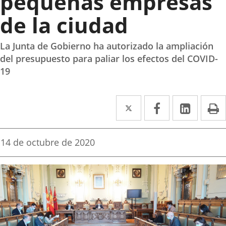
pequeñas empresas
de la ciudad
La Junta de Gobierno ha autorizado la ampliación
del presupuesto para paliar los efectos del COVID-
19
Twitter
Enlace
Facebook
Enlace
Linked
Enlace
P
a
a
a
una
una
una
Fecha
14 de octubre de 2020
de
aplicación
aplicación
aplica
la
noticia
externa.
externa.
extern