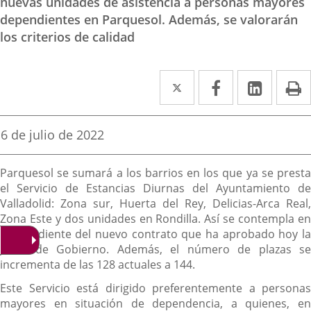
nuevas unidades de asistencia a personas mayores
dependientes en Parquesol. Además, se valorarán
los criterios de calidad
Twitter
Enlace
Facebook
Enlace
Linked
Enlace
P
a
a
a
una
una
una
Fecha
6 de julio de 2022
de
aplicación
aplicación
aplica
la
Descripción
noticia
externa.
externa.
extern
Parquesol se sumará a los barrios en los que ya se presta
el Servicio de Estancias Diurnas del Ayuntamiento de
Valladolid: Zona sur, Huerta del Rey, Delicias-Arca Real,
Zona Este y dos unidades en Rondilla. Así se contempla en
el expediente del nuevo contrato que ha aprobado hoy la
Junta de Gobierno. Además, el número de plazas se
incrementa de las 128 actuales a 144.
Este Servicio está dirigido preferentemente a personas
mayores en situación de dependencia, a quienes, en