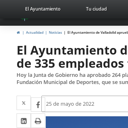
Portal
Jump to content
valladolid.es
El Ayuntamiento
Tu ciudad
avaTop
Web
del
Home
Actualidad
Noticias
El Ayuntamiento de Valladolid aprue
Ayuntamiento
El Ayuntamiento de
de
de 335 empleados
Valladolid
Hoy la Junta de Gobierno ha aprobado 264 pla
Fundación Municipal de Deportes, que se sum
Twitter
Enlace
Facebook
Enlace
Fecha
25 de mayo de 2022
de
a
a
la
Linkedin
Enlace
Print
una
noticia
una
a