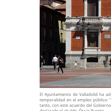
Descripción
El Ayuntamiento de Valladolid ha ad
temporalidad en el empleo público: 
tanto, con este acuerdo del Gobierno
declarado el alcalde, Óscar Puente.