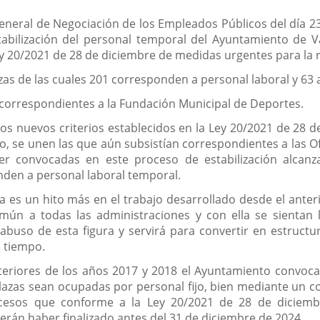
eneral de Negociación de los Empleados Públicos del día 2
tabilización del personal temporal del Ayuntamiento de V
y 20/2021 de 28 de diciembre de medidas urgentes para la r
azas de las cuales 201 corresponden a personal laboral y 63 
 correspondientes a la Fundación Municipal de Deportes.
los nuevos criterios establecidos en la Ley 20/2021 de 28
co, se unen las que aún subsistían correspondientes a las O
ser convocadas en este proceso de estabilización alcan
nden a personal laboral temporal.
 es un hito más en el trabajo desarrollado desde el ante
ún a todas las administraciones y con ella se sientan l
e abuso de esta figura y servirá para convertir en estruc
 tiempo.
teriores de los años 2017 y 2018 el Ayuntamiento convoca
plazas sean ocupadas por personal fijo, bien mediante un c
rocesos que conforme a la Ley 20/2021 de 28 de diciem
erán haber finalizado antes del 31 de diciembre de 2024.