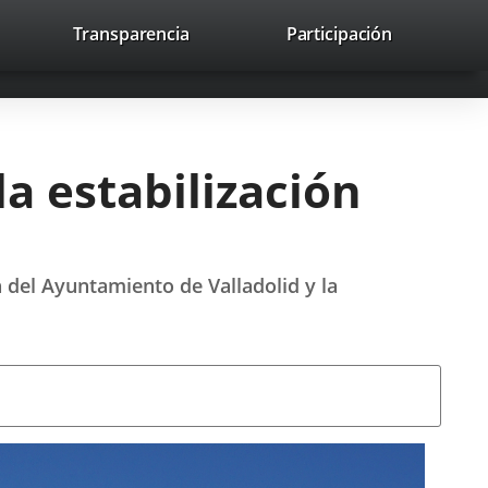
nk
Transparencia
Participación
avaHeaderSocial
Link
Link
Link
Search
to
Search
to
to
to
ernal
external
external
external
lication.
application.
application.
application.
a estabilización
 del Ayuntamiento de Valladolid y la