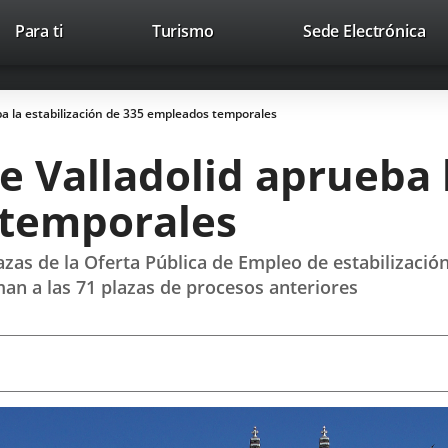
This
Li
Para ti
Turismo
Sede Electrónica
Accesibilidad
Trabaja con nosotros
Contac
link
to
will
ext
open
app
ba la estabilización de 335 empleados temporales
in
a
 Valladolid aprueba l
pop-
up
 temporales
window.
zas de la Oferta Pública de Empleo de estabilización
an a las 71 plazas de procesos anteriores