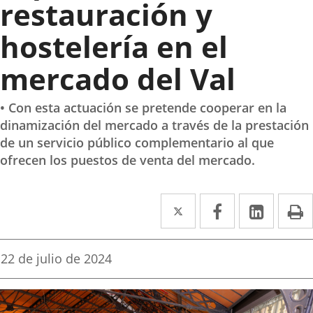
restauración y
hostelería en el
mercado del Val
• Con esta actuación se pretende cooperar en la
dinamización del mercado a través de la prestación
de un servicio público complementario al que
ofrecen los puestos de venta del mercado.
Twitter
Enlace
Facebook
Enlace
Linked
Enlace
P
a
a
a
una
una
una
Fecha
22 de julio de 2024
de
aplicación
aplicación
aplica
la
noticia
externa.
externa.
extern