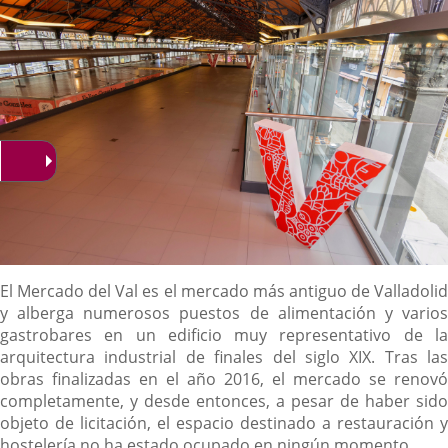
Descripción
El Mercado del Val es el mercado más antiguo de Valladolid
y alberga numerosos puestos de alimentación y varios
gastrobares en un edificio muy representativo de la
arquitectura industrial de finales del siglo XIX. Tras las
obras finalizadas en el año 2016, el mercado se renovó
completamente, y desde entonces, a pesar de haber sido
objeto de licitación, el espacio destinado a restauración y
hostelería no ha estado ocupado en ningún momento.