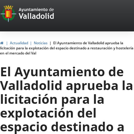
Portal
Jump to content
Web
del
Ayuntamiento
Home
Actualidad
Noticias
El Ayuntamiento de Valladolid aprueba la
licitación para la explotación del espacio destinado a restauración y hostelería
de
en el mercado del Val
Valladolid
El Ayuntamiento de
Valladolid aprueba la
licitación para la
explotación del
espacio destinado a