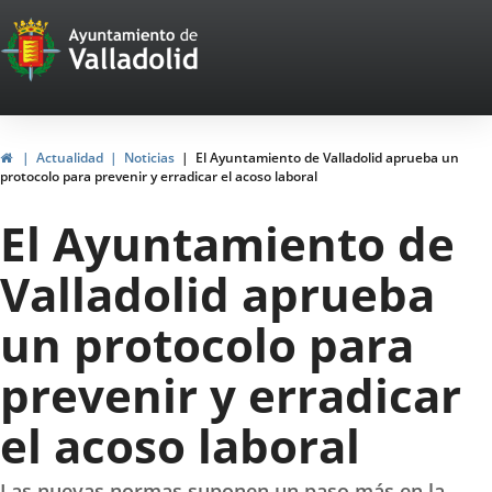
Portal
Jump to content
Web
del
Ayuntamiento
Home
Actualidad
Noticias
El Ayuntamiento de Valladolid aprueba un
protocolo para prevenir y erradicar el acoso laboral
de
El Ayuntamiento de
Valladolid
Valladolid aprueba
un protocolo para
prevenir y erradicar
el acoso laboral
Las nuevas normas suponen un paso más en la