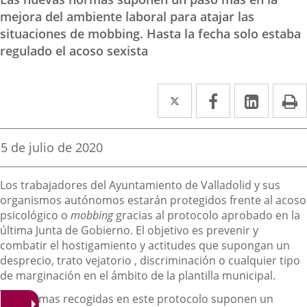
mejora del ambiente laboral para atajar las
situaciones de mobbing. Hasta la fecha solo estaba
regulado el acoso sexista
Twitter
Enlace
Facebook
Enlace
Linked
Enlace
P
a
a
a
una
una
una
Fecha
5 de julio de 2020
de
aplicación
aplicación
aplica
la
Descripción
noticia
externa.
externa.
extern
Los trabajadores del Ayuntamiento de Valladolid y sus
organismos autónomos estarán protegidos frente al acoso
psicológico o
mobbing
gracias al protocolo aprobado en la
última Junta de Gobierno. El objetivo es prevenir y
combatir el hostigamiento y actitudes que supongan un
desprecio, trato vejatorio , discriminación o cualquier tipo
de marginación en el ámbito de la plantilla municipal.
Las normas recogidas en este protocolo suponen un