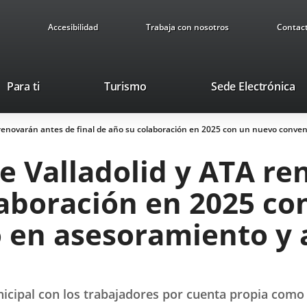
Accesibilidad
Trabaja con nosotros
Contac
This
Li
Para ti
Turismo
Sede Electrónica
link
to
will
ex
 renovarán antes de final de año su colaboración en 2025 con un nuevo conve
open
ap
in
e Valladolid y ATA re
a
pop-
laboración en 2025 c
up
window.
 en asesoramiento y a
cipal con los trabajadores por cuenta propia como 