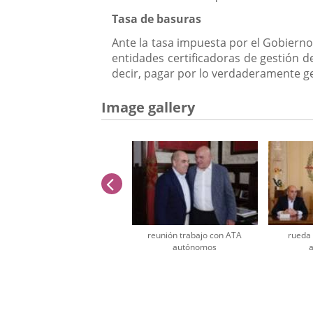
Tasa de basuras
Ante la tasa impuesta por el Gobiern
entidades certificadoras de gestión 
decir, pagar por lo verdaderamente ge
Image gallery
previus
reunión trabajo con ATA
rueda
autónomos
Number
of
sliders: