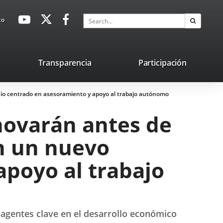
avaHeaderSocial
Link
Link
Link
Search
to
Search
to
to
to
external
external
external
application.
application.
application.
nk
Transparencia
Participación
ternal
nio centrado en asesoramiento y apoyo al trabajo autónomo
plication.
novarán antes de
on un nuevo
poyo al trabajo
agentes clave en el desarrollo económico