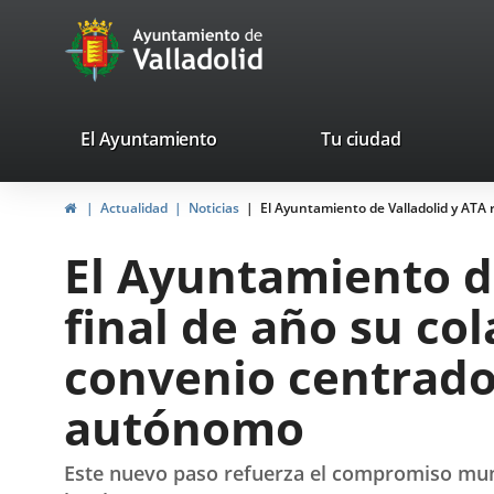
Portal
Jump to content
avaTop
Web
del
Ayuntamiento
valladolid.es
El Ayuntamiento
Tu ciudad
de
Home
Actualidad
Noticias
El Ayuntamiento de Valladolid y ATA
Valladolid
El Ayuntamiento d
final de año su co
convenio centrado
autónomo
Este nuevo paso refuerza el compromiso muni