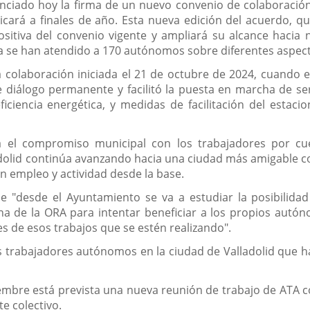
anunciado hoy la firma de un nuevo convenio de colaborac
bricará a finales de año. Esta nueva edición del acuerdo, 
ositiva del convenio vigente y ampliará su alcance hacia
ya se han atendido a 170 autónomos sobre diferentes aspec
 colaboración iniciada el 21 de octubre de 2024, cuando 
diálogo permanente y facilitó la puesta en marcha de ser
 eficiencia energética, y medidas de facilitación del es
a el compromiso municipal con los trabajadores por cu
adolid continúa avanzando hacia una ciudad más amigable co
n empleo y actividad desde la base.
"desde el Ayuntamiento se va a estudiar la posibilidad 
ona de la ORA para intentar beneficiar a los propios aut
s de esos trabajos que se estén realizando".
trabajadores autónomos en la ciudad de Valladolid que han 
embre está prevista una nueva reunión de trabajo de ATA c
e colectivo.