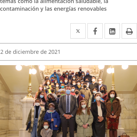
temas como la alimentación saludable, la
contaminación y las energías renovables
Twitter
Enlace
Facebook
Enlace
Linked
Enlace
P
a
a
a
una
una
una
Fecha
2 de diciembre de 2021
de
aplicación
aplicación
aplica
la
noticia
externa.
externa.
extern