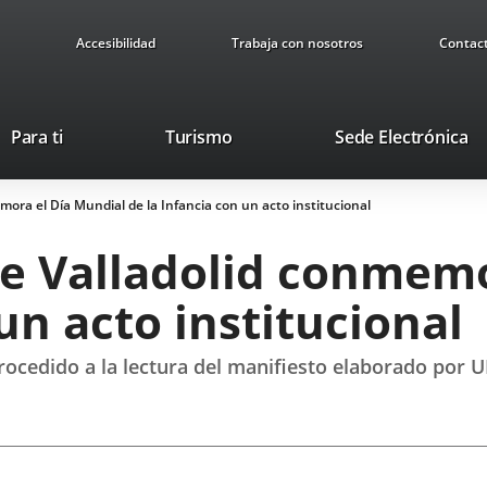
Accesibilidad
Trabaja con nosotros
Contac
This
Li
Para ti
Turismo
Sede Electrónica
link
to
will
ex
ora el Día Mundial de la Infancia con un acto institucional
open
ap
in
e Valladolid conmemo
a
pop-
un acto institucional
up
window.
procedido a la lectura del manifiesto elaborado por U