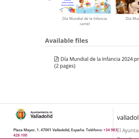
Día Mundial de la Infancia
Día Mun
cartel
Number
Available files
of
sliders:
3
Día Mundial de la Infancia 2024 
(2 pages)
valladol
El Ayunt
Plaza Mayor, 1. 47001 Valladolid, España. Teléfono:
+34 983
426 100
Para ti