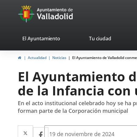
Portal
Jump to content
avaTop
Web
del
Ayuntamiento
valladolid.es
El Ayuntamiento
Tu ciudad
de
Home
Actualidad
Noticias
El Ayuntamiento de Valladolid conmem
Valladolid
El Ayuntamiento d
de la Infancia con 
En el acto institucional celebrado hoy se ha 
forman parte de la Corporación municipal
Twitter
Enlace
Facebook
Enlace
Fecha
19 de noviembre de 2024