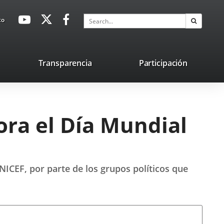
avaHeaderSocial
Link
Link
Link
Search
to
Search
to
to
to
external
external
external
application.
application.
application.
nk
Transparencia
Participación
ternal
plication.
ra el Día Mundial
NICEF, por parte de los grupos políticos que