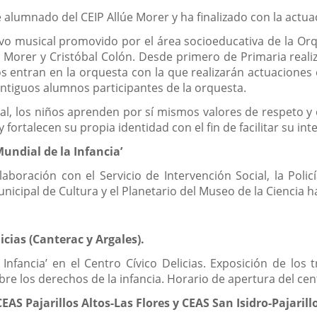
 alumnado del CEIP Allúe Morer y ha finalizado con la actuac
vo musical promovido por el área socioeducativa de la Orqu
úe Morer y Cristóbal Colón. Desde primero de Primaria reali
entran en la orquesta con la que realizarán actuaciones e
 antiguos alumnos participantes de la orquesta.
ral, los niños aprenden por sí mismos valores de respeto y c
ortalecen su propia identidad con el fin de facilitar su int
undial de la Infancia’
aboración con el Servicio de Intervención Social, la Policí
unicipal de Cultura y el Planetario del Museo de la Ciencia
icias (Canterac y Argales).
Infancia’ en el Centro Cívico Delicias. Exposición de los
re los derechos de la infancia. Horario de apertura del cen
EAS Pajarillos Altos-Las Flores y CEAS San Isidro-Pajarill