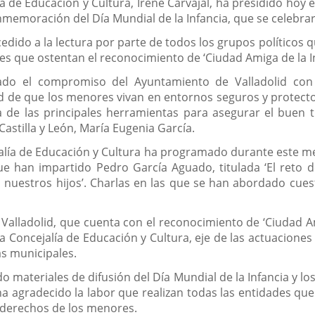
a de Educación y Cultura, Irene Carvajal, ha presidido hoy e
onmemoración del Día Mundial de la Infancia, que se celebr
edido a la lectura por parte de todos los grupos políticos 
s que ostentan el reconocimiento de ‘Ciudad Amiga de la In
zado el compromiso del Ayuntamiento de Valladolid con l
 de que los menores vivan en entornos seguros y protectores
 de las principales herramientas para asegurar el buen tr
astilla y León, María Eugenia García.
jalía de Educación y Cultura ha programado durante este me
ue han impartido Pedro García Aguado, titulada ‘El reto d
a nuestros hijos’. Charlas en las que se han abordado cue
alladolid, que cuenta con el reconocimiento de ‘Ciudad Amig
la Concejalía de Educación y Cultura, eje de las actuaciones
as municipales.
o materiales de difusión del Día Mundial de la Infancia y lo
ha agradecido la labor que realizan todas las entidades que 
derechos de los menores.