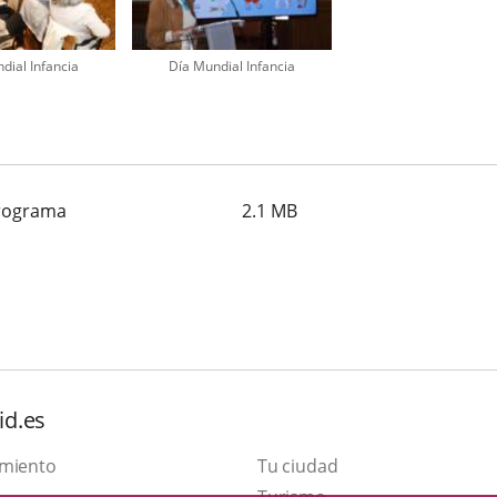
dial Infancia
Día Mundial Infancia
programa
2.1
MB
id.es
amiento
Tu ciudad
This
Turismo