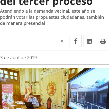
del tercer proceso
Atendiendo a la demanda vecinal, este año se
podrán votar las propuestas ciudadanas, también
de manera presencial
Twitter
Enlace
Facebook
Enlace
Linked
Enlace
P
a
a
a
una
una
una
Fecha
3 de abril de 2019
de
aplicación
aplicación
aplica
la
noticia
externa.
externa.
extern