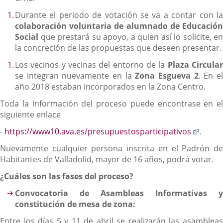
Durante el periodo de votación se va a contar con la
colaboración voluntaria de alumnado de Educación
Social
que prestará su apoyo, a quien así lo solicite, en
la concreción de las propuestas que deseen presentar.
Los vecinos y vecinas del entorno de la
Plaza Circula
se integran nuevamente en la
Zona Esgueva 2
. En e
año 2018 estaban incorporados en la Zona Centro.
Toda la información del proceso puede encontrase en el
siguiente enlace
Enlace
-
https://www10.ava.es/presupuestosparticipativos
.
a
Nuevamente cualquier persona inscrita en el Padrón de
una
Habitantes de Valladolid, mayor de 16 años, podrá votar.
aplica
extern
¿Cuáles son las fases del proceso?
Convocatoria de Asambleas Informativas y
constitución de mesa de zona:
Entre los días 5 y 11 de abril se realizarán las asambleas