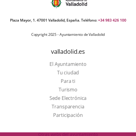
Plaza Mayor, 1. 47001 Valladolid, España. Teléfono:
+34 983 426 100
Copyright 2025 - Ayuntamiento de Valladolid
valladolid.es
El Ayuntamiento
Tu ciudad
Para ti
This
Turismo
link
Link
Sede Electrónica
will
to
Transparencia
open
external
Participación
in
application.
a
Otras webs del ayuntamiento