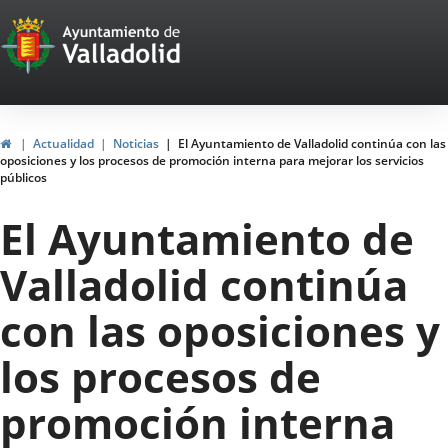
Portal
Jump to content
Web
del
Ayuntamiento
Home
Actualidad
Noticias
El Ayuntamiento de Valladolid continúa con las
oposiciones y los procesos de promoción interna para mejorar los servicios
de
públicos
Valladolid
El Ayuntamiento de
Valladolid continúa
con las oposiciones y
los procesos de
promoción interna