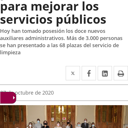
para mejorar los
servicios públicos
Hoy han tomado posesión los doce nuevos
auxiliares administrativos. Más de 3.000 personas
se han presentado a las 68 plazas del servicio de
limpieza
Twitter
Enlace
Facebook
Enlace
Linked
Enlace
P
a
a
a
una
una
una
Fecha
27 de octubre de 2020
de
aplicación
aplicación
aplica
la
noticia
externa.
externa.
extern