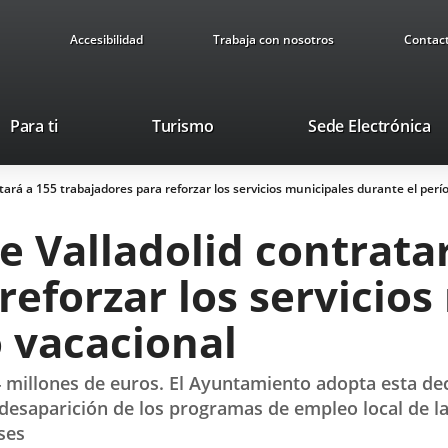
Accesibilidad
Trabaja con nosotros
Contac
This
Li
Para ti
Turismo
Sede Electrónica
link
to
will
ex
ará a 155 trabajadores para reforzar los servicios municipales durante el perí
open
ap
in
 Valladolid contrata
a
pop-
reforzar los servicio
up
window.
 vacacional
 millones de euros. El Ayuntamiento adopta esta deci
a desaparición de los programas de empleo local de la
ses