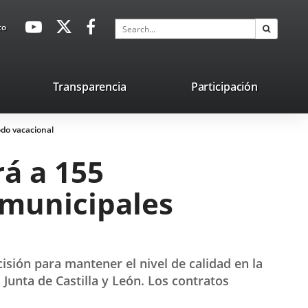
avaHeaderSocial
Link
Link
Link
Search
to
Search
to
to
to
external
external
external
application.
application.
application.
nk
Transparencia
Participación
ternal
odo vacacional
plication.
rá a 155
s municipales
sión para mantener el nivel de calidad en la
 Junta de Castilla y León. Los contratos