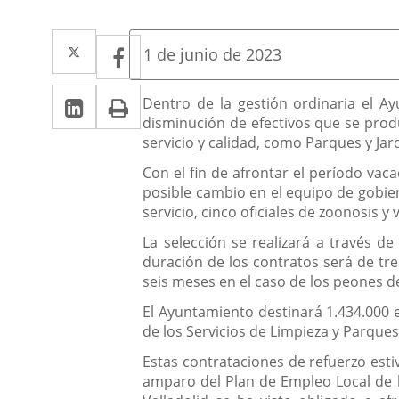
Twitter
Enlace
Facebook
Enlace
Fecha
1 de junio de 2023
de
a
a
la
Linkedin
Enlace
Print
una
Descripción
noticia
Dentro de la gestión ordinaria el A
una
disminución de efectivos que se prod
a
aplicación
aplicación
servicio y calidad, como Parques y Jar
una
externa.
externa.
Con el fin de afrontar el período vac
aplicación
posible cambio en el equipo de gobier
servicio, cinco oficiales de zoonosis y
externa.
La selección se realizará a través de
duración de los contratos será de tre
seis meses en el caso de los peones d
El Ayuntamiento destinará 1.434.000 e
de los Servicios de Limpieza y Parque
Estas contrataciones de refuerzo estiv
amparo del Plan de Empleo Local de l