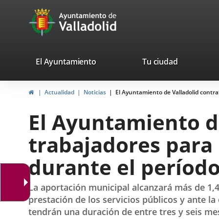
Portal
Jump to content
avaTop
Web
del
Ayuntamiento
valladolid.es
El Ayuntamiento
Tu ciudad
de
Home
Actualidad
Noticias
El Ayuntamiento de Valladolid contrat
Valladolid
El Ayuntamiento de
trabajadores para 
durante el período
La aportación municipal alcanzará más de 1,4
prestación de los servicios públicos y ante l
tendrán una duración de entre tres y seis me