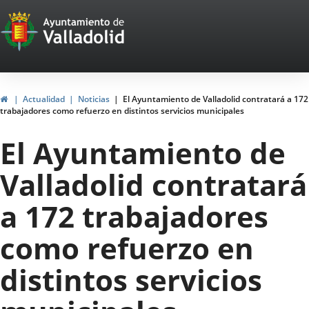
Portal
Jump to content
Web
del
Ayuntamiento
Home
Actualidad
Noticias
El Ayuntamiento de Valladolid contratará a 172
trabajadores como refuerzo en distintos servicios municipales
de
El Ayuntamiento de
Valladolid
Valladolid contratará
a 172 trabajadores
como refuerzo en
distintos servicios