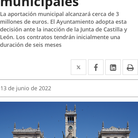
municipales
La aportación municipal alcanzará cerca de 3
millones de euros. El Ayuntamiento adopta esta
decisión ante la inacción de la Junta de Castilla y
León. Los contratos tendrán inicialmente una
duración de seis meses
Twitter
Enlace
Facebook
Enlace
Linked
Enlace
P
a
a
a
una
una
una
Fecha
13 de junio de 2022
de
aplicación
aplicación
aplica
la
noticia
externa.
externa.
extern