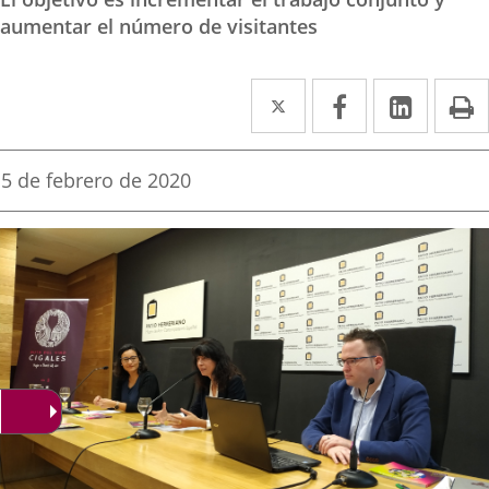
aumentar el número de visitantes
Twitter
Enlace
Facebook
Enlace
Linked
Enlace
P
a
a
a
una
una
una
Fecha
5 de febrero de 2020
de
aplicación
aplicación
aplica
la
noticia
externa.
externa.
extern