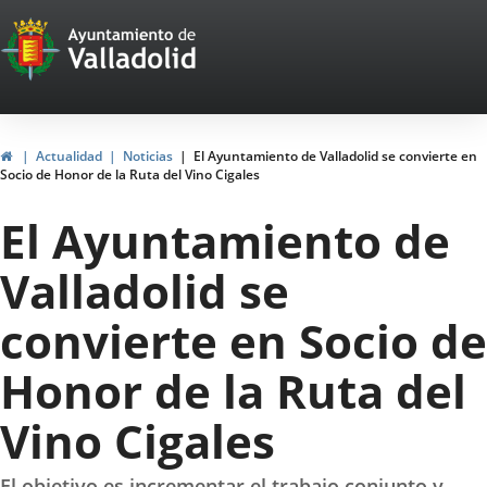
Portal
Jump to content
Web
del
Ayuntamiento
Home
Actualidad
Noticias
El Ayuntamiento de Valladolid se convierte en
Socio de Honor de la Ruta del Vino Cigales
de
El Ayuntamiento de
Valladolid
Valladolid se
convierte en Socio de
Honor de la Ruta del
Vino Cigales
El objetivo es incrementar el trabajo conjunto y