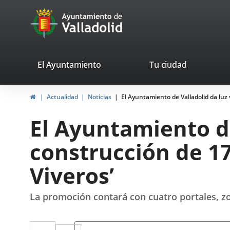
Portal
Jump to content
avaTop
Web
del
Ayuntamiento
valladolid.es
El Ayuntamiento
Tu ciudad
de
Home
Actualidad
Noticias
El Ayuntamiento de Valladolid da luz 
Valladolid
El Ayuntamiento de
construcción de 17
Viveros’
La promoción contará con cuatro portales, zo
Twitter
Enlace