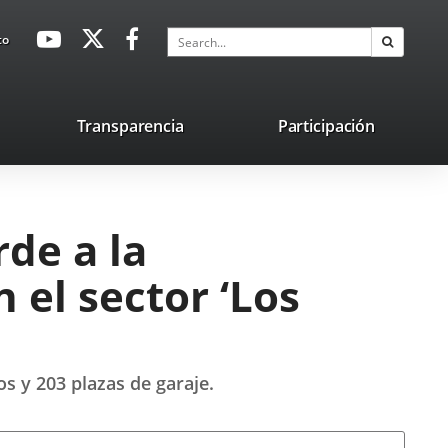
avaHeaderSocial
Link
Link
Link
Search
to
Search
to
to
to
external
external
external
application.
application.
application.
nk
Transparencia
Participación
ternal
plication.
rde a la
 el sector ‘Los
s y 203 plazas de garaje.