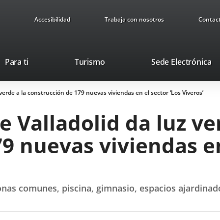
Accesibilidad
Trabaja con nosotros
Contac
This
Li
Para ti
Turismo
Sede Electrónica
link
to
will
ex
verde a la construcción de 179 nuevas viviendas en el sector ‘Los Viveros’
open
ap
in
 Valladolid da luz ve
a
pop-
9 nuevas viviendas en
up
window.
nas comunes, piscina, gimnasio, espacios ajardinado