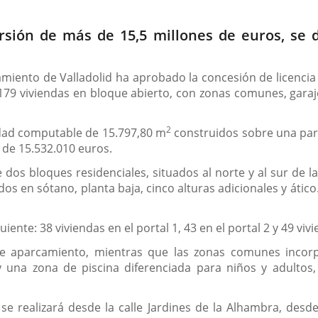
rsión de más de 15,5 millones de euros, se d
miento de Valladolid ha aprobado la concesión de licencia
9 viviendas en bloque abierto, con zonas comunes, garaje y
2
idad computable de 15.797,80 m
construidos sobre una par
 de 15.532.010 euros.
 dos bloques residenciales, situados al norte y al sur de
os en sótano, planta baja, cinco alturas adicionales y ático
uiente: 38 viviendas en el portal 1, 43 en el portal 2 y 49 vi
de aparcamiento, mientras que las zonas comunes incorp
y una zona de piscina diferenciada para niños y adultos,
n se realizará desde la calle Jardines de la Alhambra, d