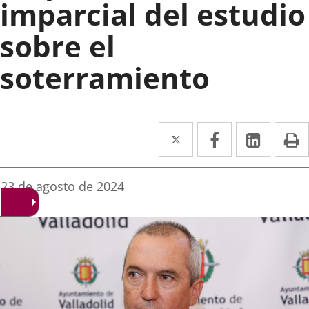
imparcial del estudio
sobre el
soterramiento
Twitter
Enlace
Facebook
Enlace
Linked
Enlace
P
a
a
a
una
una
una
Fecha
23 de agosto de 2024
de
aplicación
aplicación
aplica
la
noticia
externa.
externa.
extern