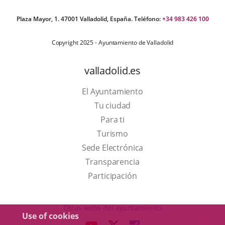
Plaza Mayor, 1. 47001 Valladolid, España. Teléfono:
+34 983 426 100
Copyright 2025 - Ayuntamiento de Valladolid
valladolid.es
El Ayuntamiento
Tu ciudad
Para ti
This
Turismo
link
Link
Sede Electrónica
will
to
Transparencia
open
external
Participación
in
application.
a
Otras webs del ayuntamiento
Use of cookies
pop-
aderSocial
LINK
LINK
LINK