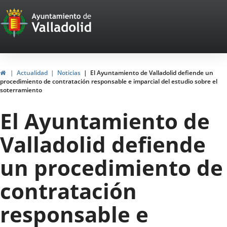
Portal
Jump to content
Web
del
Ayuntamiento
Home
Actualidad
Noticias
El Ayuntamiento de Valladolid defiende un
procedimiento de contratación responsable e imparcial del estudio sobre el
de
soterramiento
Valladolid
El Ayuntamiento de
Valladolid defiende
un procedimiento de
contratación
responsable e