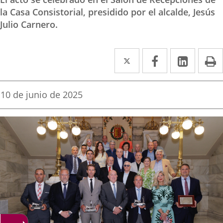
la Casa Consistorial, presidido por el alcalde, Jesús
Julio Carnero.
Twitter
Enlace
Facebook
Enlace
Linked
Enlace
P
a
a
a
una
una
una
Fecha
10 de junio de 2025
de
aplicación
aplicación
aplica
la
noticia
externa.
externa.
extern