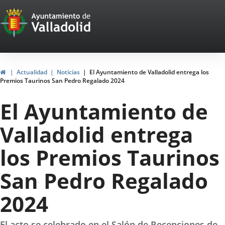
Portal
Jump to content
Web
del
Ayuntamiento
Home
Actualidad
Noticias
El Ayuntamiento de Valladolid entrega los
Premios Taurinos San Pedro Regalado 2024
de
El Ayuntamiento de
Valladolid
Valladolid entrega
los Premios Taurinos
San Pedro Regalado
2024
El acto se celebrado en el Salón de Recepciones de