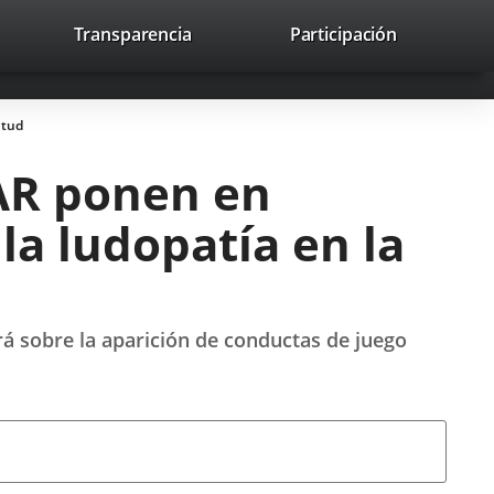
nk
Transparencia
Participación
avaHeaderSocial
Link
Link
Link
Search
to
Search
to
to
to
ernal
external
external
external
lication.
application.
application.
application.
ntud
JAR ponen en
a ludopatía en la
á sobre la aparición de conductas de juego