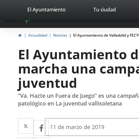
Portal
Jump to content
valladolid.es
El Ayuntamiento
Tu ciudad
avaTop
Web
del
Home
Actualidad
Noticias
El Ayuntamiento de Valladolid y FEC
Ayuntamiento
El Ayuntamiento d
de
marcha una campañ
Valladolid
juventud
“Va. Hazte un Fuera de Juego” es una campaña
patológico en La juventud vallisoletana
Twitter
Enlace
Facebook
Enlace
Fecha
11 de marzo de 2019
de
a
a
la