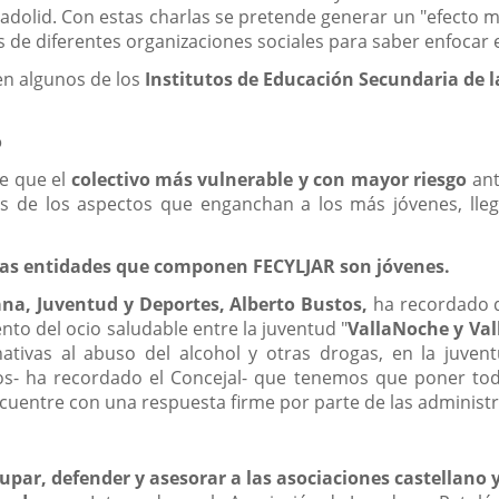
ladolid. Con estas charlas se pretende generar un "efecto m
 de diferentes organizaciones sociales para saber enfocar 
 en algunos de los
Institutos de Educación Secundaria de l
o
de que el
colectivo más vulnerable y con mayor riesgo
ant
s de los aspectos que enganchan a los más jóvenes, lle
n las entidades que componen FECYLJAR son jóvenes.
ana, Juventud y Deportes, Alberto Bustos,
ha recordado q
to del ocio saludable entre la juventud "
VallaNoche y Val
nativas al abuso del alcohol y otras drogas, en la juven
- ha recordado el Concejal- que tenemos que poner tod
ncuentre con una respuesta firme por parte de las administr
upar, defender y asesorar a las asociaciones castellano 