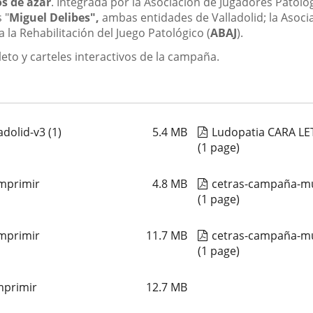
os de azar
. Integrada por la Asociación de Jugadores Patológ
 "
Miguel Delibes",
ambas entidades de Valladolid; la Asoc
 la Rehabilitación del Juego Patológico (
ABAJ
).
lleto y carteles interactivos de la campaña.
dolid-v3 (1)
5.4
MB
Ludopatia CARA LET
(1 page)
imprimir
4.8
MB
cetras-campaña-mup
(1 page)
imprimir
11.7
MB
cetras-campaña-mu
(1 page)
mprimir
12.7
MB