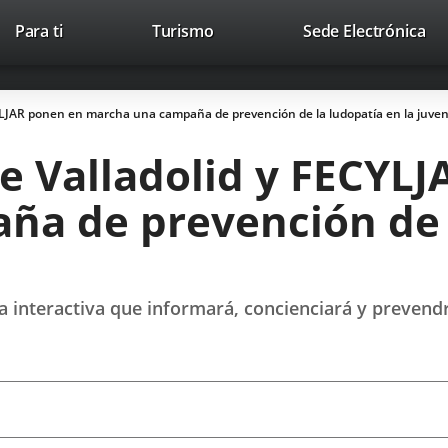
This
Li
Para ti
Turismo
Sede Electrónica
Accesibilidad
Trabaja con nosotros
Contac
link
to
will
ext
open
app
YLJAR ponen en marcha una campaña de prevención de la ludopatía en la juve
in
a
e Valladolid y FECYL
pop-
up
a de prevención de l
window.
 interactiva que informará, concienciará y prevendr