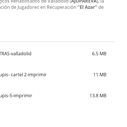
icos Rehabilitados de Valladolid (
AJUPAREVA
), la
iación de Jugadores en Recuperación
"El Azar"
de
RAS-valladolid
6.5
MB
is- cartel 2-imprimir
11
MB
pis-5-imprimir
13.8
MB