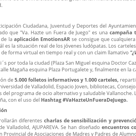
d.
ticipación Ciudadana, Juventud y Deportes del Ayuntamient
cado que "Va. Hazte un Fuera de Juego" es una
campaña t
 de la
aplicación EmotionsAR
se consigue que cualquiera
ál es la situación real de los jóvenes ludópatas. Los cartel
de forma virtual en tiempo real y con un claim llamativo
"¿
´s por toda la ciudad (Plaza San Miguel esquina Doctor Caza
alle Magaña esquina Plaza Portugalete y, finalmente en la ca
ión de
5.000 folletos informativos y 1.000 carteles,
reparti
niversidad de Valladolid, Espacio Joven, bibliotecas, Cons
s del programa de ocio alternativo y saludable Vallanoche. 
ña, con el uso del
Hashtag
#VaHazteUnFueraDeJuego.
ción
ollarán diferentes
charlas de sensibilización y prevenci
 de Valladolid, AJUPAREVA. Se han diseñado
encuentros co
n Provincial de Asociaciones de Madres y Padres de Alumno