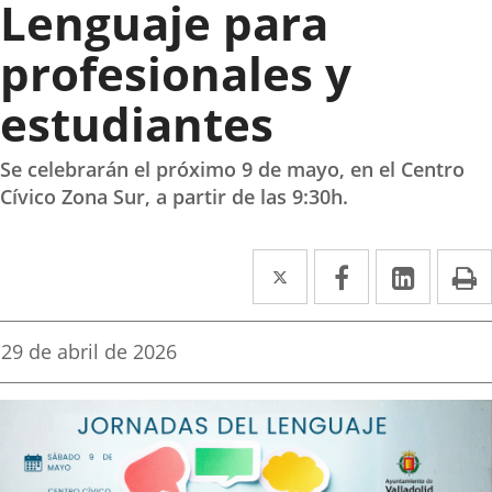
Lenguaje para
profesionales y
estudiantes
Se celebrarán el próximo 9 de mayo, en el Centro
Cívico Zona Sur, a partir de las 9:30h.
Twitter
Enlace
Facebook
Enlace
Linked
Enlace
P
a
a
a
una
una
una
Fecha
29 de abril de 2026
de
aplicación
aplicación
aplica
la
noticia
externa.
externa.
extern