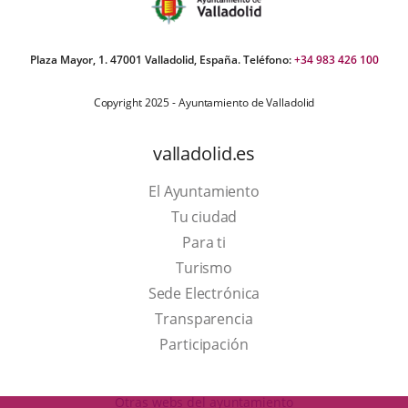
Plaza Mayor, 1. 47001 Valladolid, España. Teléfono:
+34 983 426 100
Copyright 2025 - Ayuntamiento de Valladolid
valladolid.es
El Ayuntamiento
Tu ciudad
Para ti
This
Turismo
link
Link
Sede Electrónica
will
to
Transparencia
open
external
Participación
in
application.
a
Otras webs del ayuntamiento