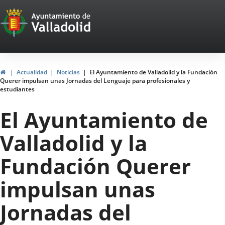
Portal
Jump to content
Web
del
Ayuntamiento
Home
Actualidad
Noticias
El Ayuntamiento de Valladolid y la Fundación
Querer impulsan unas Jornadas del Lenguaje para profesionales y
de
estudiantes
Valladolid
El Ayuntamiento de
Valladolid y la
Fundación Querer
impulsan unas
Jornadas del