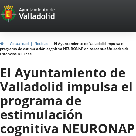
Portal
Jump to content
Web
del
Ayuntamiento
Home
Actualidad
Noticias
El Ayuntamiento de Valladolid impulsa el
programa de estimulación cognitiva NEURONAP en todas sus Unidades de
de
Estancias Diurnas
Valladolid
El Ayuntamiento de
Valladolid impulsa el
programa de
estimulación
cognitiva NEURONAP