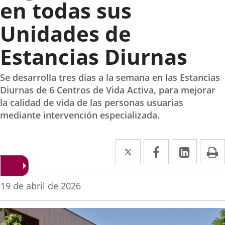
en todas sus
Unidades de
Estancias Diurnas
Se desarrolla tres días a la semana en las Estancias
Diurnas de 6 Centros de Vida Activa, para mejorar
la calidad de vida de las personas usuarias
mediante intervención especializada.
Twitter
Enlace
Facebook
Enlace
Linked
Enlace
P
a
a
a
una
una
una
Fecha
19 de abril de 2026
de
aplicación
aplicación
aplica
la
noticia
externa.
externa.
extern