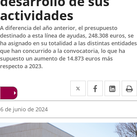
desarrollo de sus
actividades
A diferencia del año anterior, el presupuesto
destinado a esta línea de ayudas, 248.308 euros, se
ha asignado en su totalidad a las distintas entidades
que han concurrido a la convocatoria, lo que ha
supuesto un aumento de 14.873 euros más
respecto a 2023.
Twitter
Enlace
Facebook
Enlace
Linked
Enlace
P
a
a
a
una
una
una
Fecha
6 de junio de 2024
de
aplicación
aplicación
aplica
la
noticia
externa.
externa.
extern