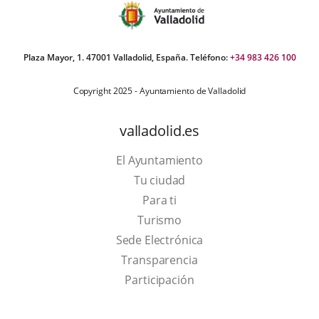
Plaza Mayor, 1. 47001 Valladolid, España. Teléfono:
+34 983 426 100
Copyright 2025 - Ayuntamiento de Valladolid
valladolid.es
El Ayuntamiento
Tu ciudad
Para ti
This
Turismo
link
Link
Sede Electrónica
will
to
Transparencia
open
external
Participación
in
application.
a