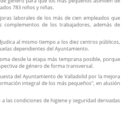
va de género para que los más pequeños asimilen de
ados 783 niños y niñas.
ejoras laborales de los más de cien empleados que
 los complementos de los trabajadores, además de
judica al mismo tiempo a los diez centros públicos,
cuelas dependientes del Ayuntamiento.
idioma desde la etapa más temprana posible, porque
spectiva de género de forma transversal.
apuesta del Ayuntamiento de Valladolid por la mejora
 formación integral de los más pequeños", en alusión
o a las condiciones de higiene y seguridad derivadas