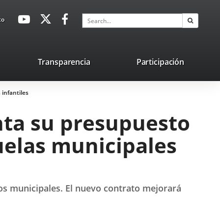
avaHeaderSocial
Link
Link
Link
Search
to
Search
to
to
to
external
external
external
application.
application.
application.
nk
Transparencia
Participación
ternal
infantiles
plication.
nta su presupuesto
uelas municipales
ros municipales. El nuevo contrato mejorará