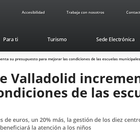
Accesibilidad
Trabaja con nosotros
Contac
This
Li
Para ti
Turismo
Sede Electrónica
link
to
will
ex
enta su presupuesto para mejorar las condiciones de las escuelas municipales 
open
ap
in
e Valladolid increme
a
pop-
ondiciones de las esc
up
window.
es de euros, un 20% más, la gestión de los diez cent
beneficiará la atención a los niños