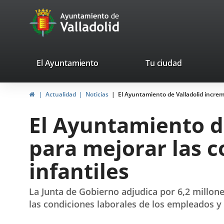
Portal
Jump to content
avaTop
Web
del
Ayuntamiento
valladolid.es
El Ayuntamiento
Tu ciudad
de
Home
Actualidad
Noticias
El Ayuntamiento de Valladolid increm
Valladolid
El Ayuntamiento d
para mejorar las c
infantiles
La Junta de Gobierno adjudica por 6,2 millon
las condiciones laborales de los empleados y 