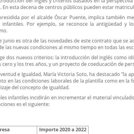
ntroducción del inglés y criterios basados en la perspecti
. En esta decena de centros públicos pueden estar matricul
presidida por el alcalde Óscar Puente, implica también m
s infantiles. Por ejemplo, se reconoce la antigüedad y
imo.
e junio es otra de las novedades de este contrato que se ad
 de las nuevas condiciones al mismo tiempo en todas las es
ge dos nuevos criterios: la introducción del inglés como 
s cero y los tres años, y un proyecto de coeducación de per
Juventud e Igualdad, María Victoria Soto, ha destacado "la 
anto en las condiciones laborales de la plantilla como en la
dizaje del concepto de igualdad.
es infantiles incidirán en incrementar el material vinculad
aciones es el siguiente:
resa
Importe 2020 a 2022