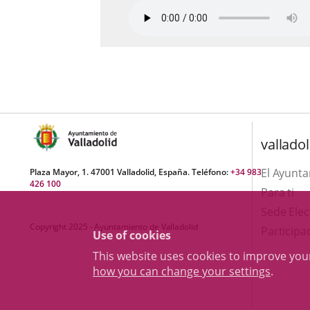
valladol
El Ayunt
Plaza Mayor, 1. 47001 Valladolid, España. Teléfono:
+34 983
426 100
Para ti
Sede Elec
Copyright 2025 - Ayuntamiento de Valladolid
Participa
Use of cookies
This website uses cookies to improve yo
how you can change your settings
.