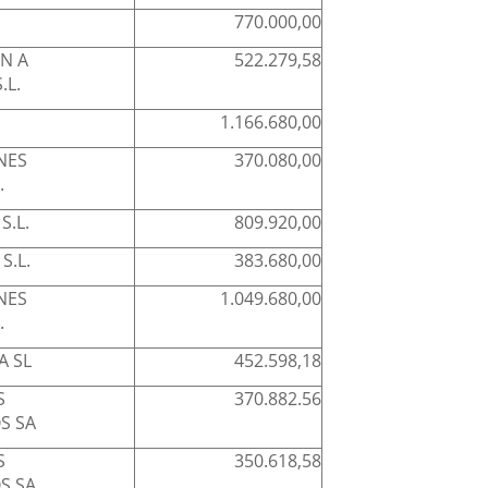
770.000,00
N A
522.279,58
.L.
1.166.680,00
NES
370.080,00
.
S.L.
809.920,00
S.L.
383.680,00
NES
1.049.680,00
.
A SL
452.598,18
S
370.882.56
S SA
S
350.618,58
S SA