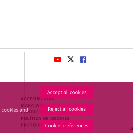
avaHeaderSocial
LINK
LINK
LINK
TO
TO
TO
EXTERNAL
EXTERNAL
EXTERNAL
APPLICATION.
APPLICATION.
APPLICATION.
Accept all cookies
Menú
ACCESIBILIDAD
Legal
MAPA WEB
Reject all cookies
 cookies and
Footer
CONDICIONES LEGALES
POLÍTICA DE COOKIES
PROTECCIÓN DE DATOS
Cookie preferences