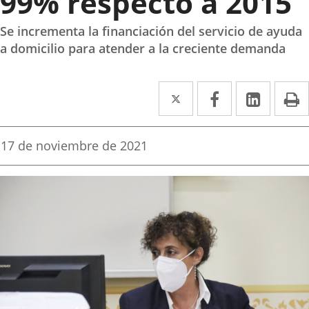
99% respecto a 2015
Se incrementa la financiación del servicio de ayuda
a domicilio para atender a la creciente demanda
Twitter
Enlace
Facebook
Enlace
Linked
Enlace
P
a
a
a
una
una
una
Fecha
17 de noviembre de 2021
de
aplicación
aplicación
aplica
la
noticia
externa.
externa.
extern