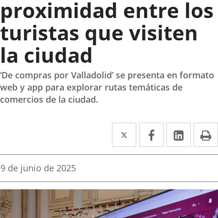
proximidad entre los
turistas que visiten
la ciudad
‘De compras por Valladolid’ se presenta en formato
web y app para explorar rutas temáticas de
comercios de la ciudad.
Twitter
Enlace
Facebook
Enlace
Linked
Enlace
P
a
a
a
una
una
una
Fecha
9 de junio de 2025
de
aplicación
aplicación
aplica
la
noticia
externa.
externa.
extern