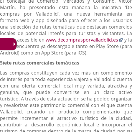
El concejal de Comercio, Mercados y Consumo, Víctor
Martín, ha presentado esta mañana la iniciativa ‘De
compras por Valladolid’, una nueva herramienta en
formato web y app diseñada para ofrecer a los usuarios
una selección de rutas temáticas que destacan comercios
locales de potencial interés para turistas y visitantes. La
Enl
web es accesible en
www.decomprasporvalladolid.es
y l
a
app se encuentra ya descargable tanto en Play Store (para
una
Android) como en App Store (para iOS).
apli
Siete rutas comerciales temáticas
exte
Las compras constituyen cada vez más un complemento
de interés para toda experiencia viajera y Valladolid cuenta
con una oferta comercial local muy variada, atractiva y
genuina, que puede convertirse en un claro activo
turístico. A través de esta actuación se ha podido organizar
y revalorizar este patrimonio comercial con el que cuenta
Valladolid, creando un producto complementario que
permite incrementar el atractivo turístico de la ciudad,
contribuir al desarrollo económico local e incorporar el
turismo de compras dentro de la marca de ciudad por su