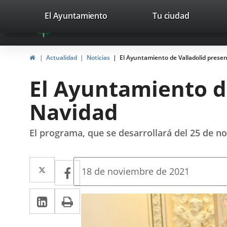
Portal
Jump to content
valladolid.es
El Ayuntamiento
Tu ciudad
avaTop
Web
del
Home
Actualidad
Noticias
El Ayuntamiento de Valladolid pres
Ayuntamiento
El Ayuntamiento d
de
Navidad
Valladolid
El programa, que se desarrollará del 25 de n
Twitter
Enlace
Facebook
Enlace
Fecha
18 de noviembre de 2021
de
a
a
la
Linkedin
Enlace
Print
una
noticia
una
a
aplicación
aplicación