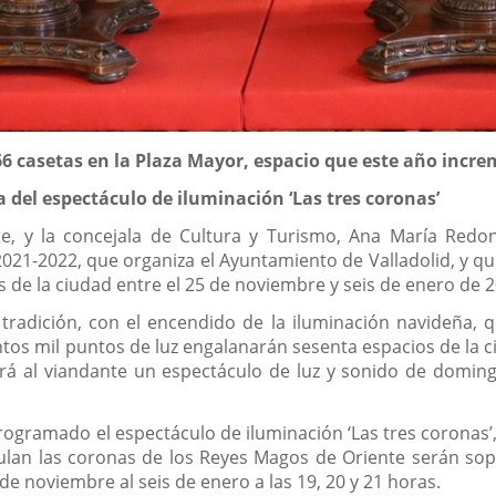
66 casetas en la Plaza Mayor, espacio que este año inc
a del espectáculo de iluminación ‘Las tres coronas’
nte, y la concejala de Cultura y Turismo, Ana María Re
21-2022, que organiza el Ayuntamiento de Valladolid, y qu
os de la ciudad entre el 25 de noviembre y seis de enero de 
adición, con el encendido de la iluminación navideña, q
s mil puntos de luz engalanarán sesenta espacios de la ciud
á al viandante un espectáculo de luz y sonido de domingo 
ramado el espectáculo de iluminación ‘Las tres coronas’, q
ulan las coronas de los Reyes Magos de Oriente serán sop
 de noviembre al seis de enero a las 19, 20 y 21 horas.