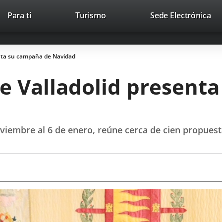
This
Li
Para ti
Turismo
Sede Electrónica
Accesibilidad
Trabaja con nosotros
Contac
link
to
will
ext
open
app
enta su campaña de Navidad
in
a
e Valladolid present
pop-
up
window.
oviembre al 6 de enero, reúne cerca de cien propuest