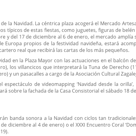
 de la Navidad. La céntrica plaza acogerá el Mercado Artes
típicos de estas fiestas, como juguetes, figuras de belén 
bre y del 17 de diciembre al 6 de enero, el mercado amplía s
 de Europa propios de la festividad navideña, estará acom
 cartero real que recibirá las cartas de los más pequeños.
idad en la Plaza Mayor con las actuaciones en el balcón de 
), los villancicos que interpretará la Tuna de Derecho (1
ero) y un pasacalles a cargo de la Asociación Cultural Zagale
 espectáculo de videomapping ‘Navidad desde la orilla’,
á sobre la fachada de la Casa Consistorial el sábado 18 de
drán banda sonora a la Navidad con ciclos tan tradicional
e diciembre al 4 de enero) o el XXXI Encuentro Coral ‘Domic
19).