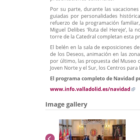
Por su parte, durante las vacaciones 
guiadas por personalidades histórica
refuerzo de la programación familiar,
Miguel Delibes ‘Ruta del Hereje’, la noc
torre de la Catedral completan esta 
El belén en la sala de exposiciones de
de los Deseos, animación en las zon
por último, las propuesta del Museo de
Joven Norte y el Sur, los Centros par
El programa completo de Navidad p
E
www.info.valladolid.es/navidad
a
u
Image gallery
ap
ex
previus