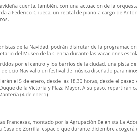
videña cuenta, también, con una actuación de la orquesta
rda a Federico Chueca; un recital de piano a cargo de Anton
ros.
istas de la Navidad, podrán disfrutar de la programación 
anetario del Museo de la Ciencia durante las vacaciones escol
idos por el centro y los barrios de la ciudad, una pista de
de ocio Navival o un festival de música diseñado para niño
rán el 5 de enero, desde las 18.30 horas, desde el paseo de 
e Duque de la Victoria y Plaza Mayor. A su paso, repartirán 
Mantería (4 de enero).
Las Francesas, montado por la Agrupación Belenista La Adora
la Casa de Zorrilla, espacio que durante diciembre acogerá