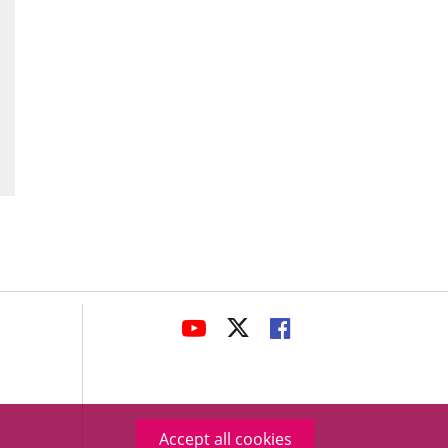
avaHeaderSocial
LINK
LINK
LINK
TO
TO
TO
EXTERNAL
EXTERNAL
EXTERNAL
APPLICATION.
APPLICATION.
APPLICATION.
Accept all cookies