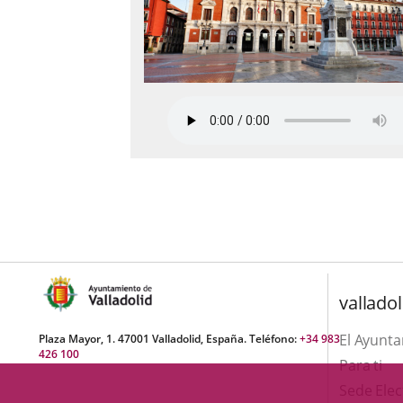
valladol
El Ayunt
Plaza Mayor, 1. 47001 Valladolid, España. Teléfono:
+34 983
426 100
Para ti
Sede Elec