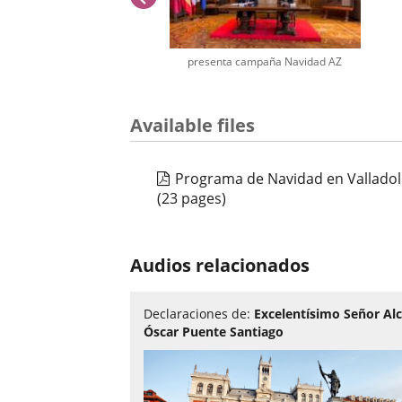
presenta campaña Navidad AZ
Number
Available files
of
sliders:
1
Programa de Navidad en Valladol
(23 pages)
Audios relacionados
Declaraciones de:
Excelentísimo Señor Alc
Óscar Puente Santiago