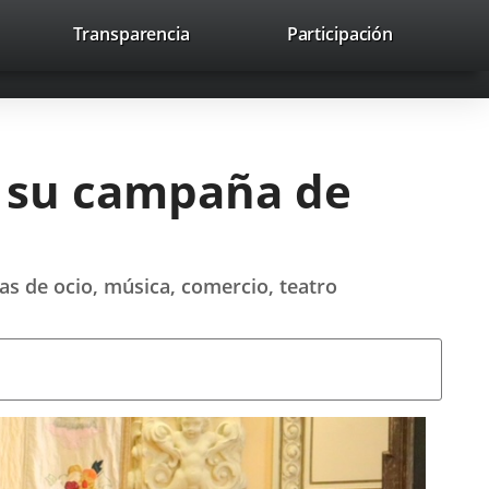
nk
Transparencia
Participación
avaHeaderSocial
Link
Link
Link
Search
to
Search
to
to
to
ernal
external
external
external
lication.
application.
application.
application.
a su campaña de
as de ocio, música, comercio, teatro