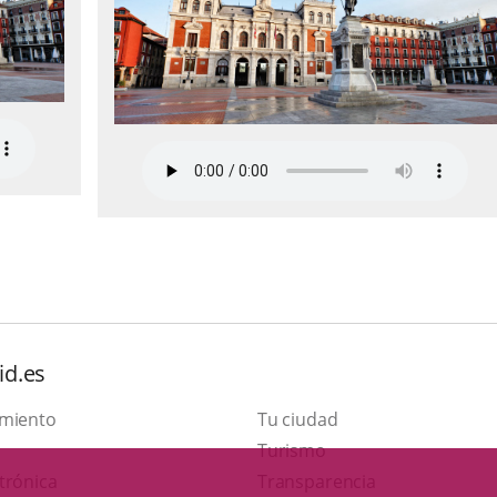
id.es
amiento
Tu ciudad
This
Turismo
Link
link
trónica
Transparencia