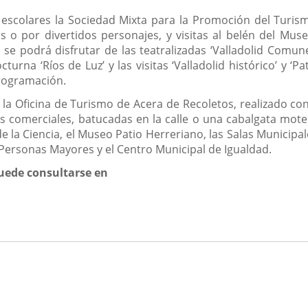
escolares la Sociedad Mixta para la Promoción del Turismo
s o por divertidos personajes, y visitas al belén del Mus
 se podrá disfrutar de las teatralizadas ‘Valladolid Comun
turna ‘Ríos de Luz’ y las visitas ‘Valladolid histórico’ y ‘Pat
programación.
 la Oficina de Turismo de Acera de Recoletos, realizado con
as comerciales, batucadas en la calle o una cabalgata mo
 la Ciencia, el Museo Patio Herreriano, las Salas Municipale
a Personas Mayores y el Centro Municipal de Igualdad.
uede consultarse en
nlace
na
licación
terna.