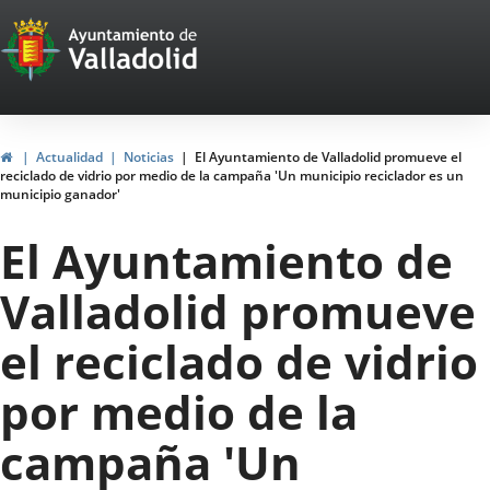
Portal
Jump to content
Web
del
Ayuntamiento
Home
Actualidad
Noticias
El Ayuntamiento de Valladolid promueve el
reciclado de vidrio por medio de la campaña 'Un municipio reciclador es un
de
municipio ganador'
Valladolid
El Ayuntamiento de
Valladolid promueve
el reciclado de vidrio
por medio de la
campaña 'Un