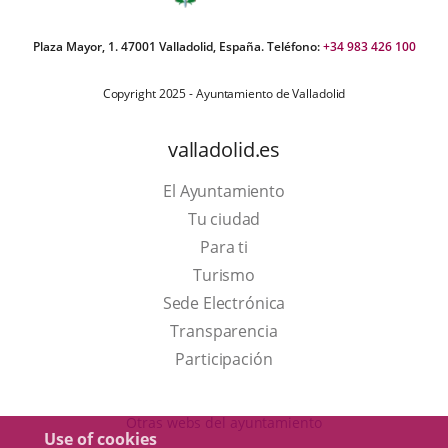
Plaza Mayor, 1. 47001 Valladolid, España. Teléfono:
+34 983 426 100
Copyright 2025 - Ayuntamiento de Valladolid
valladolid.es
El Ayuntamiento
Tu ciudad
Para ti
This
Turismo
link
Link
Sede Electrónica
will
to
Transparencia
open
external
Participación
in
application.
a
Otras webs del ayuntamiento
Use of cookies
pop-