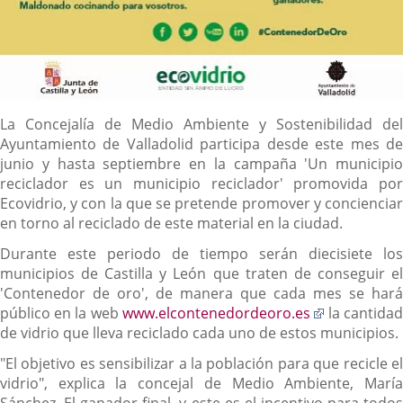
Descripción
La Concejalía de Medio Ambiente y Sostenibilidad del
Ayuntamiento de Valladolid participa desde este mes de
junio y hasta septiembre en la campaña 'Un municipio
reciclador es un municipio reciclador' promovida por
Ecovidrio, y con la que se pretende promover y concienciar
en torno al reciclado de este material en la ciudad.
Durante este periodo de tiempo serán diecisiete los
municipios de Castilla y León que traten de conseguir el
'Contenedor de oro', de manera que cada mes se hará
Enlace
público en la web
www.elcontenedordeoro.es
la cantida
a
de vidrio que lleva reciclado cada uno de estos municipios.
una
"El objetivo es sensibilizar a la población para que recicle el
aplicación
vidrio", explica la concejal de Medio Ambiente, María
externa.
Sánchez. El ganador final, y este es el incentivo para todos