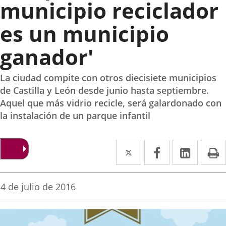
municipio reciclador
es un municipio
ganador'
La ciudad compite con otros diecisiete municipios
de Castilla y León desde junio hasta septiembre.
Aquel que más vidrio recicle, será galardonado con
la instalación de un parque infantil
Twitter
Enlace
Facebook
Enlace
Linked
Enlace
P
a
a
a
una
una
una
Fecha
4 de julio de 2016
de
aplicación
aplicación
aplica
la
noticia
externa.
externa.
extern