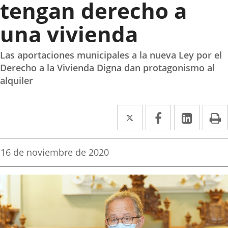
tengan derecho a
una vivienda
Las aportaciones municipales a la nueva Ley por el
Derecho a la Vivienda Digna dan protagonismo al
alquiler
Twitter
Enlace
Facebook
Enlace
Linked
Enlace
P
a
a
a
una
una
una
Fecha
16 de noviembre de 2020
de
aplicación
aplicación
aplica
la
noticia
externa.
externa.
extern