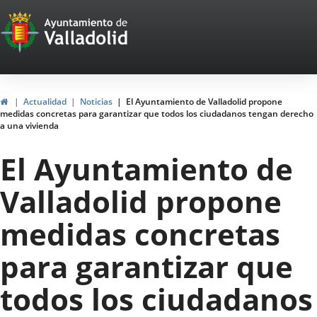
Portal
Jump to content
Web
del
Ayuntamiento
Home
Actualidad
Noticias
El Ayuntamiento de Valladolid propone
medidas concretas para garantizar que todos los ciudadanos tengan derecho
de
a una vivienda
Valladolid
El Ayuntamiento de
Valladolid propone
medidas concretas
para garantizar que
todos los ciudadanos