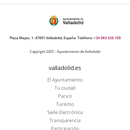
Plaza Mayor, 1. 47001 Valladolid, España. Teléfono:
+34 983 426 100
Copyright 2025 - Ayuntamiento de Valladolid
valladolid.es
El Ayuntamiento
Tu ciudad
Para ti
This
Turismo
link
Link
Sede Electrónica
will
to
Transparencia
open
external
Participación