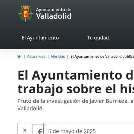
Portal
Jump to content
avaTop
Web
del
Ayuntamiento
valladolid.es
El Ayuntamiento
Tu ciudad
de
Home
Actualidad
Noticias
El Ayuntamiento de Valladolid public
Valladolid
El Ayuntamiento d
trabajo sobre el h
Fruto de la investigación de Javier Burrieza, e
Valladolid.
Twitter
Enlace
Facebook
Enlace
Fecha
5 de mayo de 2025