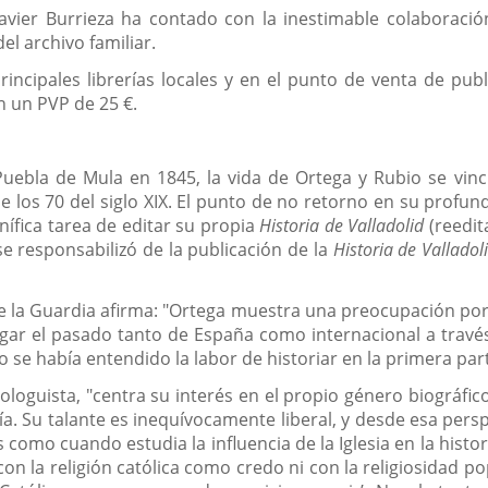
 Javier Burrieza ha contado con la inestimable colaborac
el archivo familiar.
incipales librerías locales y en el punto de venta de publ
on un PVP de 25 €.
uebla de Mula en 1845, la vida de Ortega y Rubio se vincul
 los 70 del siglo XIX. El punto de no retorno en su profund
ífica tarea de editar su propia
Historia de Valladolid
(reedit
se responsabilizó de la publicación de la
Historia de Valladol
de la Guardia afirma: "Ortega muestra una preocupación por 
vulgar el pasado tanto de España como internacional a travé
e había entendido la labor de historiar en la primera parte
loguista, "centra su interés en el propio género biográfi
a. Su talante es inequívocamente liberal, y desde esa persp
 como cuando estudia la influencia de la Iglesia en la hist
on la religión católica como credo ni con la religiosidad p