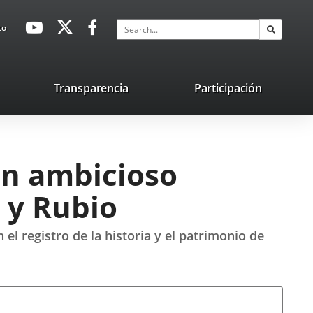
avaHeaderSocial
Link
Link
Link
Search
to
Search
to
to
to
external
external
external
application.
application.
application.
nk
Transparencia
Participación
ternal
plication.
un ambicioso
a y Rubio
 el registro de la historia y el patrimonio de