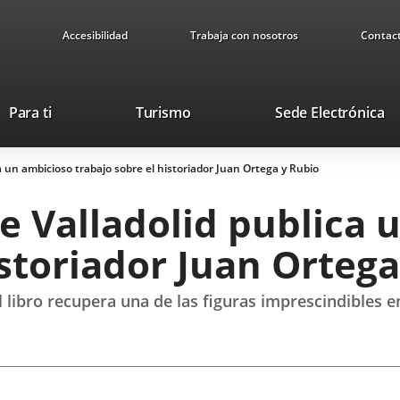
Accesibilidad
Trabaja con nosotros
Contac
This
Li
Para ti
Turismo
Sede Electrónica
link
to
will
ex
a un ambicioso trabajo sobre el historiador Juan Ortega y Rubio
open
ap
in
e Valladolid publica 
a
pop-
istoriador Juan Orteg
up
window.
l libro recupera una de las figuras imprescindibles en