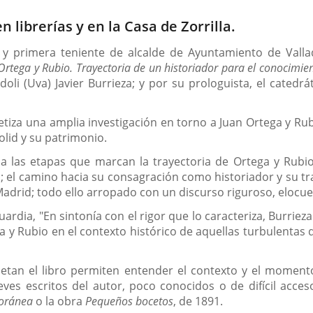
 librerías y en la Casa de Zorrilla.
 y primera teniente de alcalde de Ayuntamiento de Vallad
Ortega y Rubio. Trayectoria de un historiador para el conocimie
doli (Uva) Javier Burrieza; y por su prologuista, el cate
tiza una amplia investigación en torno a Juan Ortega y Rubi
olid y su patrimonio.
rolla las etapas que marcan la trayectoria de Ortega y Rub
d; el camino hacia su consagración como historiador y su t
Madrid; todo ello arropado con un discurso riguroso, elocu
ardia, "En sintonía con el rigor que lo caracteriza, Burriez
a y Rubio en el contexto histórico de aquellas turbulentas d
an el libro permiten entender el contexto y el momento 
ves escritos del autor, poco conocidos o de difícil acce
oránea
o la obra
Pequeños bocetos
, de 1891.