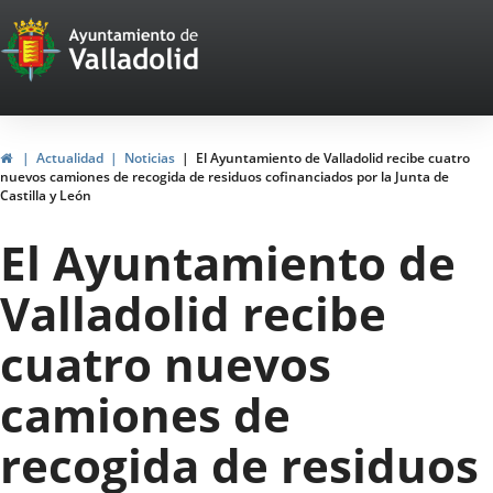
Portal
Jump to content
Web
del
Ayuntamiento
Home
Actualidad
Noticias
El Ayuntamiento de Valladolid recibe cuatro
nuevos camiones de recogida de residuos cofinanciados por la Junta de
de
Castilla y León
Valladolid
El Ayuntamiento de
Valladolid recibe
cuatro nuevos
camiones de
recogida de residuos