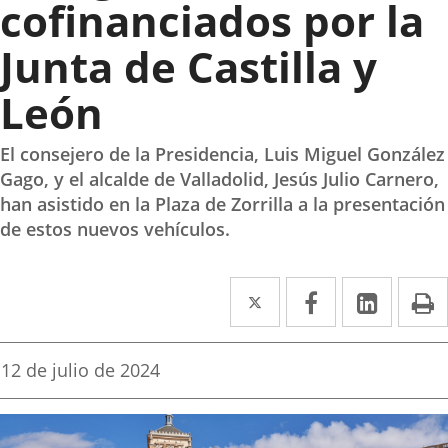
cofinanciados por la
Junta de Castilla y
León
El consejero de la Presidencia, Luis Miguel González
Gago, y el alcalde de Valladolid, Jesús Julio Carnero,
han asistido en la Plaza de Zorrilla a la presentación
de estos nuevos vehículos.
Twitter
Enlace
Facebook
Enlace
Linked
Enlace
P
a
a
a
una
una
una
Fecha
12 de julio de 2024
de
aplicación
aplicación
aplica
la
noticia
externa.
externa.
extern