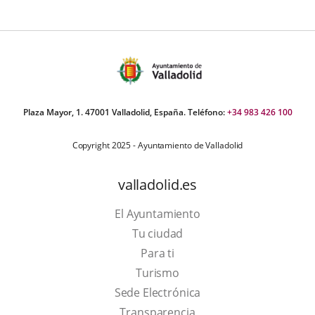
Plaza Mayor, 1. 47001 Valladolid, España. Teléfono:
+34 983 426 100
Copyright 2025 - Ayuntamiento de Valladolid
valladolid.es
El Ayuntamiento
Tu ciudad
Para ti
This
Turismo
link
Link
Sede Electrónica
will
to
Transparencia