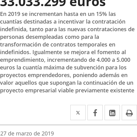
33.033.299 euros
En 2019 se incrementan hasta en un 15% las
cuantías destinadas a incentivar la contratación
indefinida, tanto para las nuevas contrataciones de
personas desempleadas como para la
transformación de contratos temporales en
indefinidos. Igualmente se mejora el fomento al
emprendimiento, incrementando de 4.000 a 5.000
euros la cuantía máxima de subvención para los
proyectos emprendedores, poniendo además en
valor aquellos que supongan la continuación de un
proyecto empresarial viable previamente existente
Twitter
Enlace
Facebook
Enlace
Linked
Enlace
P
a
a
a
una
una
una
Fecha
27 de marzo de 2019