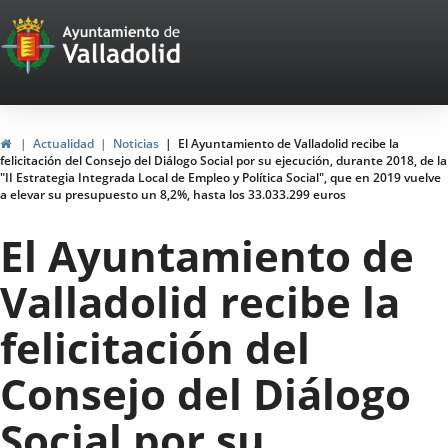
Portal
Web
del
Ayuntamiento
Home
Actualidad
Noticias
El Ayuntamiento de Valladolid recibe la
felicitación del Consejo del Diálogo Social por su ejecución, durante 2018, de la
de
"II Estrategia Integrada Local de Empleo y Política Social", que en 2019 vuelve
a elevar su presupuesto un 8,2%, hasta los 33.033.299 euros
Valladolid
El Ayuntamiento de
Valladolid recibe la
felicitación del
Consejo del Diálogo
Social por su