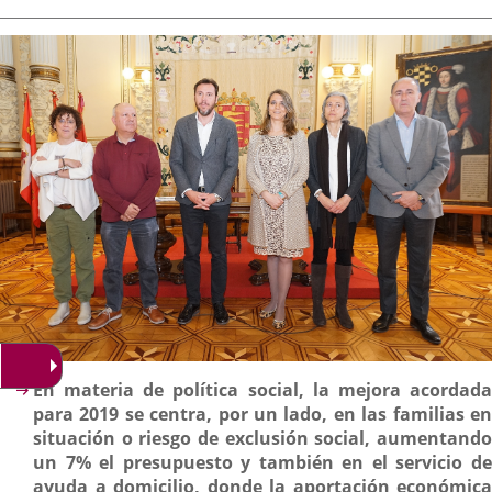
de
aplicación
aplicación
aplica
la
noticia
externa.
externa.
extern
Descripción
En materia de política social, la mejora acordada
para 2019 se centra, por un lado, en las familias en
situación o riesgo de exclusión social, aumentando
un 7% el presupuesto y también en el servicio de
ayuda a domicilio, donde la aportación económica