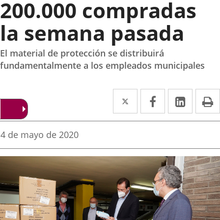
200.000 compradas
la semana pasada
El material de protección se distribuirá
fundamentalmente a los empleados municipales
Twitter
Enlace
Facebook
Enlace
Linked
Enlace
P
a
a
a
una
una
una
Fecha
4 de mayo de 2020
de
aplicación
aplicación
aplica
la
noticia
externa.
externa.
extern