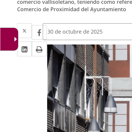
comercio vallisoletano, teniendo como referen
Comercio de Proximidad del Ayuntamiento
Twitter
Enlace
Facebook
Enlace
Fecha
30 de octubre de 2025
de
a
a
la
Linkedin
Enlace
Print
una
noticia
una
a
aplicación
aplicación
una
externa.
externa.
aplicación
externa.