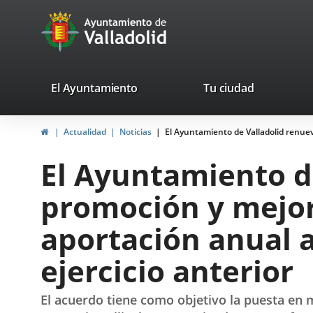
Portal
Jump to content
avaTop
Web
del
Ayuntamiento
valladolid.es
El Ayuntamiento
Tu ciudad
de
Home
Actualidad
Noticias
El Ayuntamiento de Valladolid renuev
Valladolid
El Ayuntamiento d
promoción y mejor
aportación anual 
ejercicio anterior
El acuerdo tiene como objetivo la puesta en