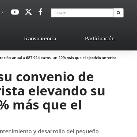
avaHeaderSocial
Link
Link
Link
Search
to
Search
to
to
to
external
external
external
application.
application.
application.
nk
Transparencia
Participación
ternal
ación anual a 687.924 euros, un 20% más que el ejercicio anterior
plication.
su convenio de
ista elevando su
0% más que el
antenimiento y desarrollo del pequeño