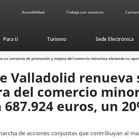
Accesibilidad
Trabaja con nosotros
Contac
This
Li
Para ti
Turismo
Sede Electrónica
link
to
will
ex
a su convenio de promoción y mejora del comercio minorista elevando su aport
open
ap
in
e Valladolid renueva 
a
pop-
a del comercio minor
up
window.
a 687.924 euros, un 2
 marcha de acciones conjuntas que contribuyan al m