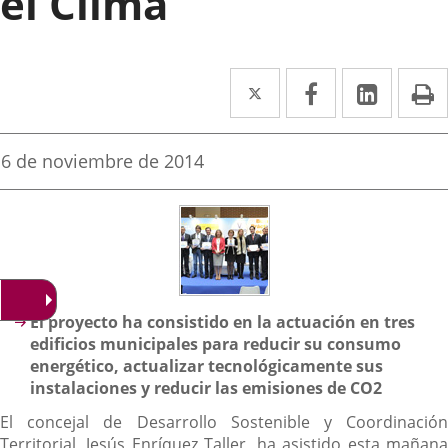
el Clima
Twitter
Enlace
Facebook
Enlace
Linked
Enlace
P
a
a
a
una
una
una
Fecha
6 de noviembre de 2014
de
aplicación
aplicación
aplica
la
noticia
externa.
externa.
extern
Descripción
El proyecto ha consistido en la actuación en tres
edificios municipales para r
educir su consumo
energético, actualizar tecnológicamente sus
instalaciones y reducir las emisiones de CO2
El concejal de Desarrollo Sostenible y Coordinación
Territorial, Jesús Enríquez Taller, ha asistido esta mañana