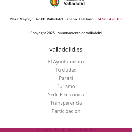
Plaza Mayor, 1. 47001 Valladolid, España. Teléfono:
+34 983 426 100
Copyright 2025 - Ayuntamiento de Valladolid
valladolid.es
El Ayuntamiento
Tu ciudad
Para ti
This
Turismo
link
Link
Sede Electrónica
will
to
Transparencia
open
external
Participación
in
application.
a
Otras webs del ayuntamiento