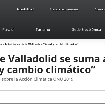
Accesibilidad
Trabaja con nosotros
Contac
This
Li
Para ti
Turismo
Sede Electrónica
link
to
will
ex
 a la iniciativa de la ONU sobre “Salud y cambio climático”
open
ap
in
 Valladolid se suma a 
a
pop-
y cambio climático”
up
window.
 sobre la Acción Climática ONU 2019