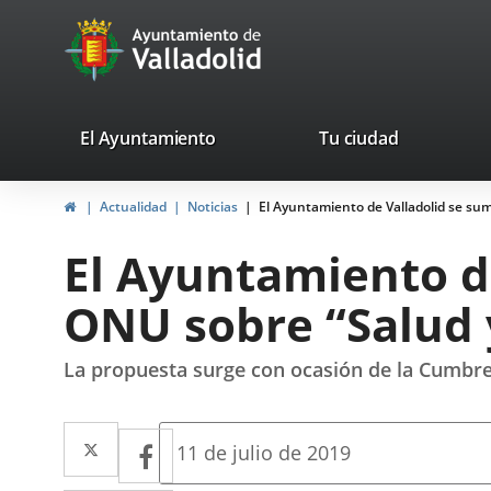
Portal
Jump to content
avaTop
Web
del
Ayuntamiento
valladolid.es
El Ayuntamiento
Tu ciudad
de
Home
Actualidad
Noticias
El Ayuntamiento de Valladolid se suma
Valladolid
El Ayuntamiento de
ONU sobre “Salud 
La propuesta surge con ocasión de la Cumbre
Twitter
Enlace
Facebook
Enlace
Fecha
11 de julio de 2019
de
a
a