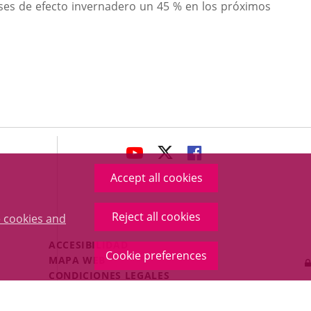
gases de efecto invernadero un 45 % en los próximos
avaHeaderSocial
LINK
LINK
LINK
TO
TO
TO
Accept all cookies
EXTERNAL
EXTERNAL
EXTERNAL
APPLICATION.
APPLICATION.
APPLICATION.
Reject all cookies
 cookies and
Menú
ACCESIBILIDAD
Cookie preferences
Legal
MAPA WEB
Footer
CONDICIONES LEGALES
POLÍTICA DE COOKIES
PROTECCIÓN DE DATOS