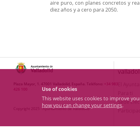
aire puro, con planes concretos y rea
diez años y a cero para 2050.
valladol
El Ayunt
Plaza Mayor, 1. 47001 Valladolid, España. Teléfono:
+34 983
Use of cookies
426 100
Para ti
This website uses cookies to improve yo
Sede Elec
how you can change your settings
.
Copyright 2025 - Ayuntamiento de Valladolid
Participa