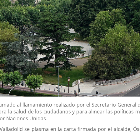
sumado al llamamiento realizado por el Secretario General 
ara la salud de los ciudadanos y para alinear las políticas
por Naciones Unidas.
lladolid se plasma en la carta firmada por el alcalde, Ós