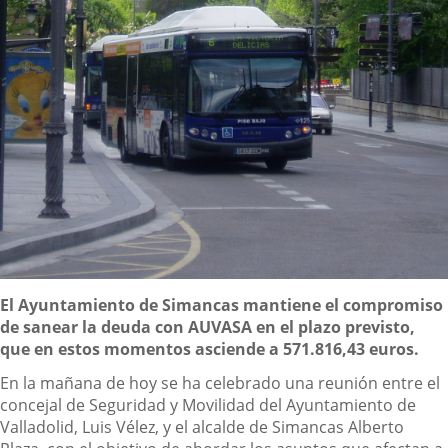
Descripción
El Ayuntamiento de Simancas mantiene el compromiso
de sanear la deuda con AUVASA en el plazo previsto,
que en estos momentos asciende a 571.816,43 euros.
En la mañana de hoy se ha celebrado una reunión entre el
concejal de Seguridad y Movilidad del Ayuntamiento de
Valladolid, Luis Vélez, y el alcalde de Simancas Alberto