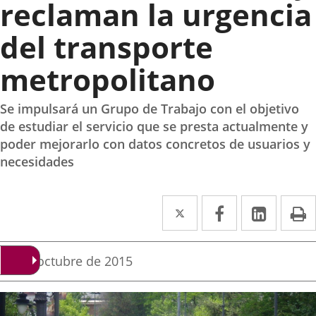
reclaman la urgencia
del transporte
metropolitano
Se impulsará un Grupo de Trabajo con el objetivo
de estudiar el servicio que se presta actualmente y
poder mejorarlo con datos concretos de usuarios y
necesidades
Twitter
Enlace
Facebook
Enlace
Linked
Enlace
P
a
a
a
una
una
una
Fecha
26 de octubre de 2015
de
aplicación
aplicación
aplica
la
noticia
externa.
externa.
extern