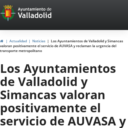
Portal
Jump to content
Web
del
Ayuntamiento
Home
Actualidad
Noticias
Los Ayuntamientos de Valladolid y Simancas
valoran positivamente el servicio de AUVASA y reclaman la urgencia del
de
transporte metropolitano
Valladolid
Los Ayuntamientos
de Valladolid y
Simancas valoran
positivamente el
servicio de AUVASA y