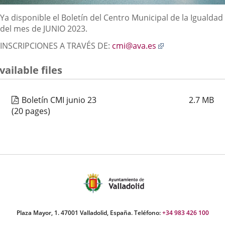
Descripción
Ya disponible el Boletín del Centro Municipal de la Igualdad
del mes de JUNIO 2023.
Enlace
INSCRIPCIONES A TRAVÉS DE:
cmi@ava.es
a
una
vailable files
aplicación
externa.
Boletín CMI junio 23
2.7
MB
(20 pages)
Plaza Mayor, 1. 47001 Valladolid, España. Teléfono:
+34 983 426 100