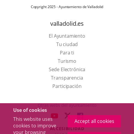
Copyright 2025 - Ayuntamiento de Valladolid
valladolid.es
El Ayuntamiento
Tu ciudad
Para ti
This
Turismo
link
Link
Sede Electrónica
will
to
Transparencia
open
external
Participación
in
application.
a
Otras webs del ayuntamiento
Use of cookies
pop-
aderSocial
LINK
LINK
LINK
This website uses
up
Accept all cookies
TO
TO
TO
cookies to improve
window.
ACCESIBILIDAD
EXTERNAL
EXTERNAL
EXTERNAL
your browsing