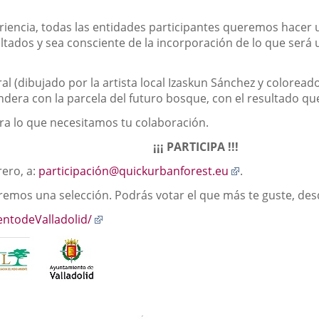
periencia, todas las entidades participantes queremos hacer
ltados y sea consciente de la incorporación de lo que ser
al (dibujado por la artista local Izaskun Sánchez y coloread
indera con la parcela del futuro bosque, con el resultado que
a lo que necesitamos tu colaboración.
¡¡¡ PARTICIPA !!!
Enlace
rero, a:
participación@quickurbanforest.eu
.
a
emos una selección. Podrás votar el que más te guste, desde
una
aplicación
Enlace
entodeValladolid/
externa.
a
una
aplicación
externa.