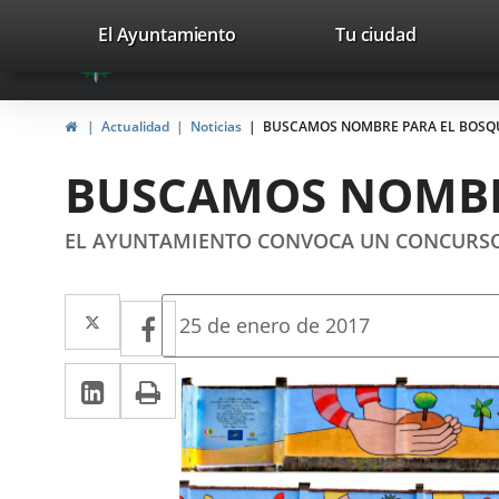
Portal
Jump to content
valladolid.es
El Ayuntamiento
Tu ciudad
avaTop
Web
del
Home
Actualidad
Noticias
BUSCAMOS NOMBRE PARA EL BOSQ
Ayuntamiento
BUSCAMOS NOMBR
de
Valladolid
EL AYUNTAMIENTO CONVOCA UN CONCURSO
Twitter
Enlace
Facebook
Enlace
Fecha
25 de enero de 2017
de
a
a
la
Linkedin
Enlace
Print
una
noticia
una
a
aplicación
aplicación
una
externa.
externa.
aplicación