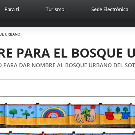
This
Li
Para ti
Turismo
Sede Electrónica
Accesibilidad
Trabaja con nosotros
Contac
link
to
will
ext
open
app
UE URBANO
in
a
E PARA EL BOSQUE 
pop-
up
window.
 PARA DAR NOMBRE AL BOSQUE URBANO DEL SOT